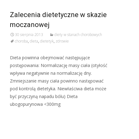
Zalecenia dietetyczne w skazie
moczanowej
30 sierpnia 2013
diety w stanach chorobowych
choroba
,
dieta
,
dietetyk
,
zdrowie
Dieta powinna obejmować następujące
postępowania: Normalizację masy ciała (otyłość
wpływa negatywnie na normalizację dny.
Zmniejszanie masy ciała powinno następować
pod kontrolą dietetyka. Niewłaściwa dieta może
być przyczyną napadu bólu) Dieta
ubogopurynowa <300mg
Read More…