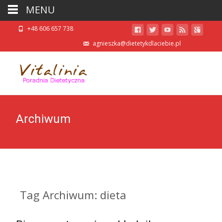
MENU
+48 606 657 738
agnieszka@dietetykdlaciebie.pl
Archiwum
Tag Archiwum: dieta