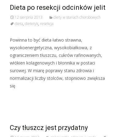
Dieta po resekcji odcinków jelit
12 sierpnia 2013
diety w stanach chorobowych
dieta
,
dietetyk
,
resekcja
Powinna to być dieta łatwo strawna,
wysokoenergetyczna, wysokobiałkowa, z
ograniczeniem tłuszczu, cukrów rafinowanych,
włókien kolagenowych i błonnika w postaci
surowej. W miarę poprawy stanu zdrowia i
normalizacji liczby stolców, stopniowo zwiększa
się
Read More…
Czy tłuszcz jest przydatny