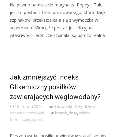
Na pewno pamiętacie marynarza Popeye. Tak,
jest to postać z filmu animowanego, która dzięki
szpinakowi przekształcała się z wymoczka w
supermana. Mimo, że postać jest fikcyjna,
właściwości lecznicze szpinaku są bardzo realne.
Read More…
Jak zmniejszyć Indeks
Glikemiczny posiłków
zawierających węglowodany?
16 czerwca 2015
ciekawostki
,
diety
,
diety w
stanach chorobowych
błonnik
,
dieta
,
Indeks
Glikemiczny
,
otyłość
Przygotowując posiłki powinniśmy starać się aby