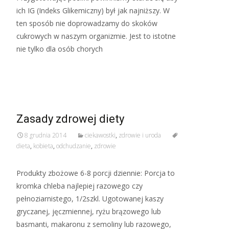
ich IG (Indeks Glikemiczny) był jak najniższy. W
ten sposób nie doprowadzamy do skoków
cukrowych w naszym organizmie. Jest to istotne
nie tylko dla osób chorych
Read More…
Zasady zdrowej diety
8 grudnia 2014
ciekawostki
,
zdrowie i uroda
dieta
,
kobieta
,
odchudzanie
,
zdrowie
Produkty zbożowe 6-8 porcji dziennie: Porcja to
kromka chleba najlepiej razowego czy
pełnoziarnistego, 1/2szkl. Ugotowanej kaszy
gryczanej, jęczmiennej, ryżu brązowego lub
basmanti, makaronu z semoliny lub razowego,