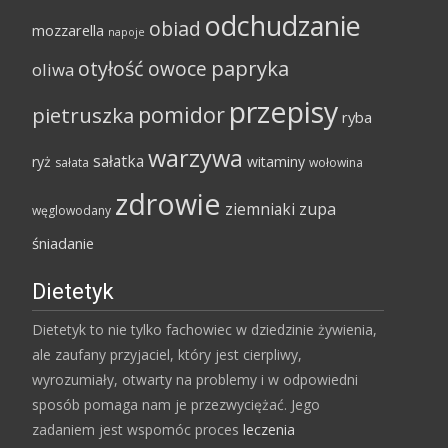
odchudzanie
obiad
mozzarella
napoje
papryka
otyłość
owoce
oliwa
przepisy
pomidor
pietruszka
ryba
warzywa
sałatka
ryż
witaminy
sałata
wołowina
zdrowie
ziemniaki
zupa
węglowodany
śniadanie
Dietetyk
Dietetyk to nie tylko fachowiec w dziedzinie żywienia,
ale zaufany przyjaciel, który jest cierpliwy,
wyrozumiały, otwarty na problemy i w odpowiedni
sposób pomaga nam je przezwyciężać. Jego
zadaniem jest wspomóc proces
leczenia