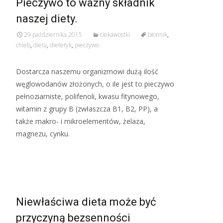
Pieczywo to ważny składnik
naszej diety.
29 października 2015
ciekawostki
błonnik
,
chleb
,
dieta
,
dietetyk
,
pieczywo
Dostarcza naszemu organizmowi dużą ilość
węglowodanów złożonych, o ile jest to pieczywo
pełnoziarniste, polifenoli, kwasu fitynowego,
witamin z grupy B (zwłaszcza B1, B2, PP), a
także makro- i mikroelementów, żelaza,
magnezu, cynku.
Read More…
Niewłaściwa dieta może być
przyczyną bezsenności