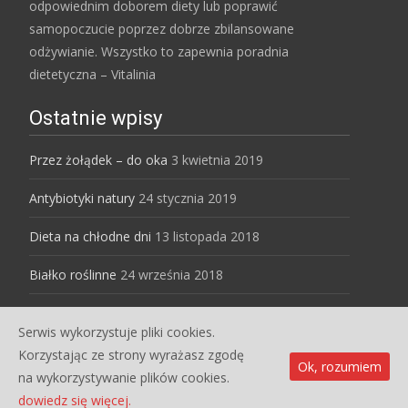
odpowiednim doborem diety lub poprawić
samopoczucie poprzez dobrze zbilansowane
odżywianie. Wszystko to zapewnia poradnia
dietetyczna – Vitalinia
Ostatnie wpisy
Przez żołądek – do oka
3 kwietnia 2019
Antybiotyki natury
24 stycznia 2019
Dieta na chłodne dni
13 listopada 2018
Białko roślinne
24 września 2018
Serwis wykorzystuje pliki cookies.
Copyright © Dietetyk dla Ciebie
Korzystając ze strony wyrażasz zgodę
Ok, rozumiem
Powered by WordPress
, Designed and Developed by
na wykorzystywanie plików cookies.
templatesnext
dowiedz się więcej.