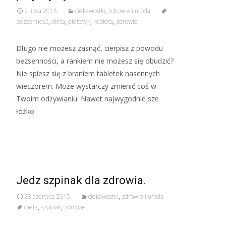
2 lipca 2015
ciekawostki
,
zdrowie i uroda
bezsenność
,
dieta
,
dietetyk
,
kobieta
,
zdrowie
Długo nie możesz zasnąć, cierpisz z powodu
bezsenności, a rankiem nie możesz się obudzić?
Nie spiesz się z braniem tabletek nasennych
wieczorem. Może wystarczy zmienić coś w
Twoim odżywianiu. Nawet najwygodniejsze
łóżko
Read More…
Jedz szpinak dla zdrowia.
28 czerwca 2015
ciekawostki
,
zdrowie i uroda
dieta
,
szpinak
,
zdrowie