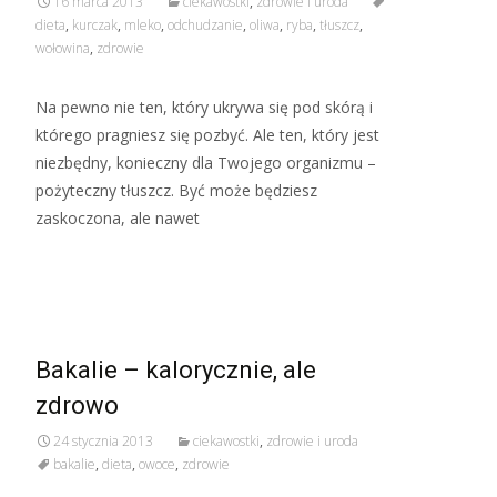
16 marca 2013
ciekawostki
,
zdrowie i uroda
dieta
,
kurczak
,
mleko
,
odchudzanie
,
oliwa
,
ryba
,
tłuszcz
,
wołowina
,
zdrowie
Na pewno nie ten, który ukrywa się pod skórą i
którego pragniesz się pozbyć. Ale ten, który jest
niezbędny, konieczny dla Twojego organizmu –
pożyteczny tłuszcz. Być może będziesz
zaskoczona, ale nawet
Read More…
Bakalie – kalorycznie, ale
zdrowo
24 stycznia 2013
ciekawostki
,
zdrowie i uroda
bakalie
,
dieta
,
owoce
,
zdrowie