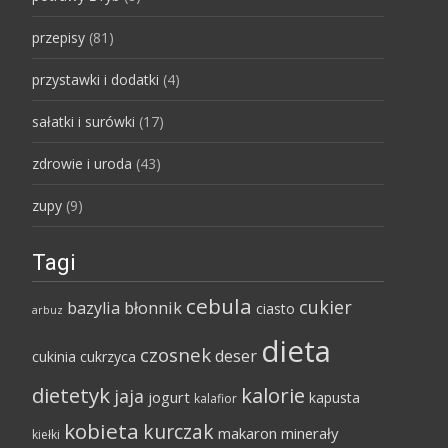
przepisy
(81)
przystawki i dodatki
(4)
sałatki i surówki
(17)
zdrowie i uroda
(43)
zupy
(9)
Tagi
cebula
cukier
bazylia
błonnik
ciasto
arbuz
dieta
czosnek
deser
cukinia
cukrzyca
dietetyk
kalorie
jaja
jogurt
kapusta
kalafior
kobieta
kurczak
makaron
minerały
kiełki