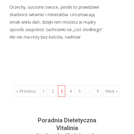
Orzechy, suszone owoce, pestki to prawdziwe
skarbnice witamin i minerałów. Urozmaicają
smak wielu dań, dzięki nim możesz w mądry
sposób zaspokoić zachcianki na „coś słodkiego”.
Ale nie ma róży bez kolców, nadmiar
Read More…
« Previous
1
2
3
4
5
…
9
Next »
Posts navigation
Poradnia Dietetyczna
Vitalinia