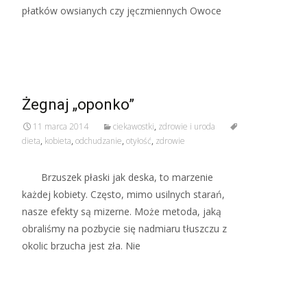
płatków owsianych czy jęczmiennych Owoce
Read More…
Żegnaj „oponko”
11 marca 2014
ciekawostki
,
zdrowie i uroda
dieta
,
kobieta
,
odchudzanie
,
otyłość
,
zdrowie
Brzuszek płaski jak deska, to marzenie
każdej kobiety. Często, mimo usilnych starań,
nasze efekty są mizerne. Może metoda, jaką
obraliśmy na pozbycie się nadmiaru tłuszczu z
okolic brzucha jest zła. Nie
Read More…