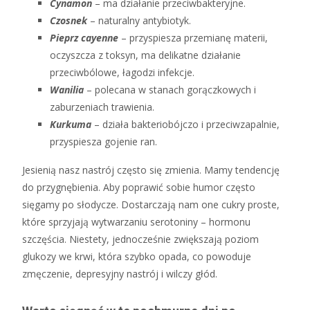
Cynamon
– ma działanie przeciwbakteryjne.
Czosnek
– naturalny antybiotyk.
Pieprz cayenne
– przyspiesza przemianę materii,
oczyszcza z toksyn, ma delikatne działanie
przeciwbólowe, łagodzi infekcje.
Wanilia
– polecana w stanach gorączkowych i
zaburzeniach trawienia.
Kurkuma
– działa bakteriobójczo i przeciwzapalnie,
przyspiesza gojenie ran.
Jesienią nasz nastrój często się zmienia. Mamy tendencję
do przygnębienia. Aby poprawić sobie humor często
sięgamy po słodycze. Dostarczają nam one cukry proste,
które sprzyjają wytwarzaniu serotoniny – hormonu
szczęścia. Niestety, jednocześnie zwiększają poziom
glukozy we krwi, która szybko opada, co powoduje
zmęczenie, depresyjny nastrój i wilczy głód.