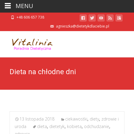
MENU
+48 606 657 738
agnieszka@dietetykdlaciebie.pl
Dieta na chłodne dni
13 listopada 2018
ciekawostki
,
diety
,
zdrowie i
uroda
dieta
,
dietetyk
,
kobieta
,
odchudzanie
,
zdrowie