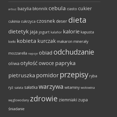
cebula
cukier
bazylia
błonnik
ciasto
arbuz
dieta
czosnek
deser
cukinia
cukrzyca
dietetyk
kalorie
jaja
jogurt
kapusta
kalafior
kobieta
kurczak
makaron
minerały
kiełki
odchudzanie
obiad
mozzarella
napoje
papryka
otyłość
owoce
oliwa
przepisy
pomidor
pietruszka
ryba
warzywa
sałatka
ryż
witaminy
sałata
wołowina
zdrowie
ziemniaki
zupa
węglowodany
śniadanie