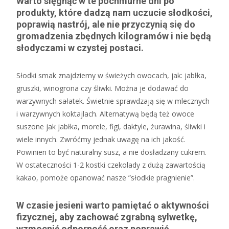
Warto sięgnąć w te pochmurne dni po
produkty, które dadzą nam uczucie słodkości,
poprawią nastrój, ale nie przyczynią się do
gromadzenia zbędnych kilogramów i nie będą
słodyczami w czystej postaci.
Słodki smak znajdziemy w świeżych owocach, jak: jabłka,
gruszki, winogrona czy śliwki. Można je dodawać do
warzywnych sałatek. Świetnie sprawdzają się w mlecznych
i warzywnych koktajlach. Alternatywą będą też owoce
suszone jak jabłka, morele, figi, daktyle, żurawina, śliwki i
wiele innych. Zwróćmy jednak uwagę na ich jakość.
Powinien to być naturalny susz, a nie dosładzany cukrem.
W ostateczności 1-2 kostki czekolady z dużą zawartością
kakao, pomoże opanować nasze ”słodkie pragnienie”.
W czasie jesieni warto pamiętać o aktywności
fizycznej, aby zachować zgrabną sylwetkę,
wzmocnić odporność oraz poprawić