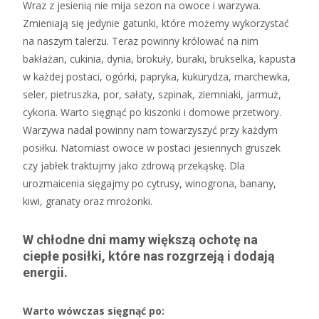
Wraz z jesienią nie mija sezon na owoce i warzywa.
Zmieniają się jedynie gatunki, które możemy wykorzystać
na naszym talerzu. Teraz powinny królować na nim
bakłażan, cukinia, dynia, brokuły, buraki, brukselka, kapusta
w każdej postaci, ogórki, papryka, kukurydza, marchewka,
seler, pietruszka, por, sałaty, szpinak, ziemniaki, jarmuż,
cykoria. Warto sięgnąć po kiszonki i domowe przetwory.
Warzywa nadal powinny nam towarzyszyć przy każdym
posiłku. Natomiast owoce w postaci jesiennych gruszek
czy jabłek traktujmy jako zdrową przekąskę. Dla
urozmaicenia sięgajmy po cytrusy, winogrona, banany,
kiwi, granaty oraz mrożonki.
W chłodne dni mamy większą ochotę na
ciepłe posiłki, które nas rozgrzeją i dodają
energii.
Warto wówczas sięgnąć po: