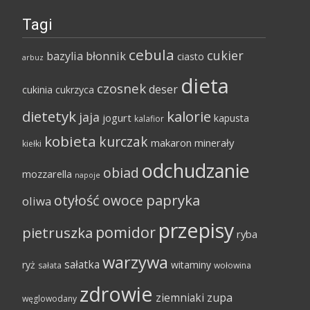
Tagi
cebula
cukier
bazylia
błonnik
ciasto
arbuz
dieta
czosnek
deser
cukinia
cukrzyca
dietetyk
kalorie
jaja
jogurt
kapusta
kalafior
kobieta
kurczak
makaron
minerały
kiełki
odchudzanie
obiad
mozzarella
napoje
papryka
otyłość
owoce
oliwa
przepisy
pomidor
pietruszka
ryba
warzywa
sałatka
ryż
witaminy
sałata
wołowina
zdrowie
ziemniaki
zupa
węglowodany