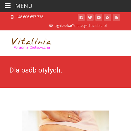
MENU
+48 606 657 738
agnieszka@dietetykdlaciebie.pl
Dla osób otyłych.