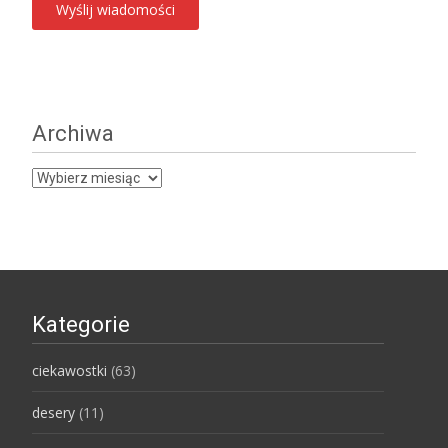
Archiwa
Archiwa
Kategorie
ciekawostki
(63)
desery
(11)