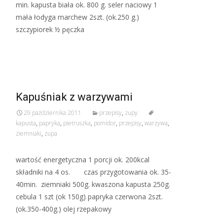
min. kapusta biała ok. 800 g. seler naciowy 1
mała łodyga marchew 2szt. (ok.250 g.)
szczypiorek ½ pęczka
Read More…
Kapuśniak z warzywami
29 października 2011
przepisy
,
zupy
kapusta
,
papryka
,
pietruszka
,
pomidor
,
przepisy
,
warzywa
,
ziemniaki
,
zupa
wartość energetyczna 1 porcji ok. 200kcal
składniki na 4 os. czas przygotowania ok. 35-
40min. ziemniaki 500g. kwaszona kapusta 250g.
cebula 1 szt (ok 150g) papryka czerwona 2szt.
(ok.350-400g.) olej rzepakowy