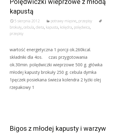
Polędwiczki wieprzowe z młodą
kapustą
5 sierpnia 2012
potrawy mięsne
,
przepisy
brokuły
,
cebula
,
dieta
,
kapusta
,
kolędra
,
polędwica
,
przepisy
wartość energetyczna 1 porcji ok.260kcal.
składniki dla 4os. czas przygotowania
ok.30min. polędwiczki wieprzowe 500 g. główka
młodej kapusty brokuły 250 g. cebula dymka
1pęczek posiekana świeża kolendra 2 łyżki olej
rzepakowy 1
Read More…
Bigos z młodej kapusty i warzyw