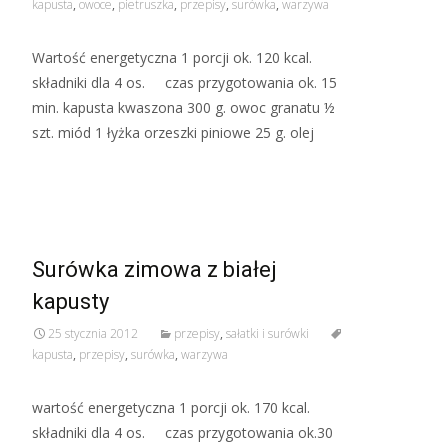
kapusta
,
owoce
,
pietruszka
,
przepisy
,
surówka
,
warzywa
Wartość energetyczna 1 porcji ok. 120 kcal.
składniki dla 4 os. czas przygotowania ok. 15
min. kapusta kwaszona 300 g. owoc granatu ½
szt. miód 1 łyżka orzeszki piniowe 25 g. olej
Read More…
Surówka zimowa z białej
kapusty
25 stycznia 2012
przepisy
,
sałatki i surówki
kapusta
,
przepisy
,
surówka
,
warzywa
wartość energetyczna 1 porcji ok. 170 kcal.
składniki dla 4 os. czas przygotowania ok.30