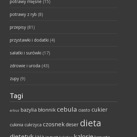
potrawy mięsne
(15)
potrawy z ryb
(8)
przepisy
(81)
przystawki i dodatki
(4)
sałatki i surówki
(17)
zdrowie i uroda
(43)
zupy
(9)
Tagi
cebula
cukier
bazylia
błonnik
ciasto
arbuz
dieta
czosnek
deser
cukinia
cukrzyca
dietetyk
kalorie
jaja