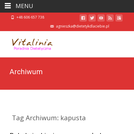
MENU
+48 606 657 738
agnieszka@dietetykdlaciebie.pl
Archiwum
Tag Archiwum: kapusta