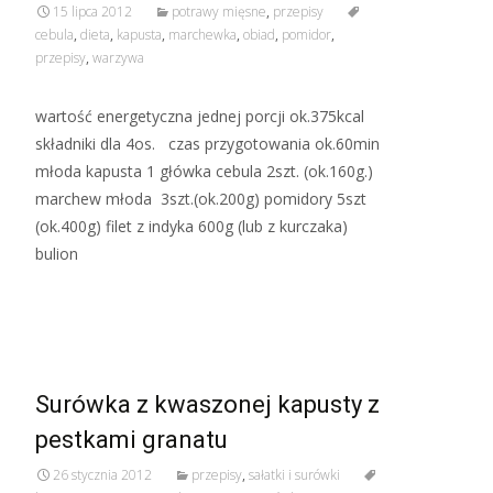
15 lipca 2012
potrawy mięsne
,
przepisy
cebula
,
dieta
,
kapusta
,
marchewka
,
obiad
,
pomidor
,
przepisy
,
warzywa
wartość energetyczna jednej porcji ok.375kcal
składniki dla 4os. czas przygotowania ok.60min
młoda kapusta 1 główka cebula 2szt. (ok.160g.)
marchew młoda 3szt.(ok.200g) pomidory 5szt
(ok.400g) filet z indyka 600g (lub z kurczaka)
bulion
Read More…
Surówka z kwaszonej kapusty z
pestkami granatu
26 stycznia 2012
przepisy
,
sałatki i surówki