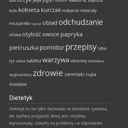
jogurt
kapusta
kalafior
kobieta
kurczak
makaron
minerały
kiełki
odchudzanie
obiad
mozzarella
napoje
papryka
otyłość
owoce
oliwa
przepisy
pomidor
pietruszka
ryba
warzywa
sałatka
ryż
witaminy
sałata
wołowina
zdrowie
ziemniaki
zupa
węglowodany
śniadanie
Dietetyk
Dietetyk to nie tylko fachowiec w dziedzinie żywienia,
ale zaufany przyjaciel, który jest cierpliwy,
wyrozumiały, otwarty na problemy i w odpowiedni