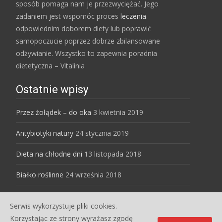
sposób pomaga nam je przezwyciężać. Jego
zadaniem jest wspomóc proces
leczenia
odpowiednim doborem diety lub poprawić
samopoczucie poprzez dobrze zbilansowane
odżywianie. Wszystko to zapewnia poradnia
dietetyczna – Vitalinia
Ostatnie wpisy
Przez żołądek – do oka
3 kwietnia 2019
Antybiotyki natury
24 stycznia 2019
Dieta na chłodne dni
13 listopada 2018
Białko roślinne
24 września 2018
Serwis wykorzystuje pliki cookies.
Copyright © Dietetyk dla Ciebie
Korzystając ze strony wyrażasz zgodę