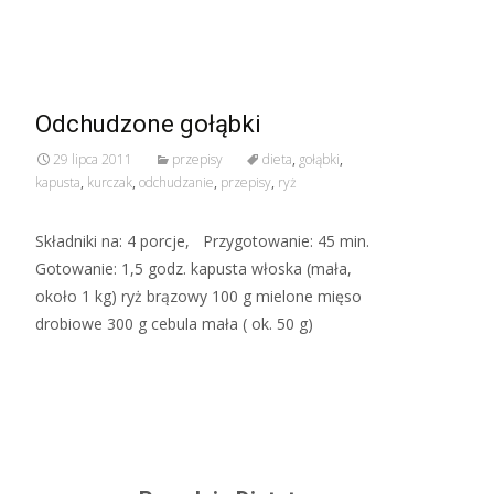
Read More…
Odchudzone gołąbki
29 lipca 2011
przepisy
dieta
,
gołąbki
,
kapusta
,
kurczak
,
odchudzanie
,
przepisy
,
ryż
Składniki na: 4 porcje, Przygotowanie: 45 min.
Gotowanie: 1,5 godz. kapusta włoska (mała,
około 1 kg) ryż brązowy 100 g mielone mięso
drobiowe 300 g cebula mała ( ok. 50 g)
Read More…