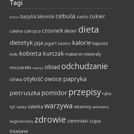
Tagi
cebula
cukier
bazylia
błonnik
ciasto
arbuz
dieta
czosnek
deser
cukinia
cukrzyca
dietetyk
kalorie
jaja
jogurt
kapusta
kalafior
kobieta
kurczak
makaron
minerały
kiełki
odchudzanie
obiad
mozzarella
napoje
papryka
otyłość
owoce
oliwa
przepisy
pomidor
pietruszka
ryba
warzywa
sałatka
ryż
witaminy
sałata
wołowina
zdrowie
ziemniaki
zupa
węglowodany
śniadanie