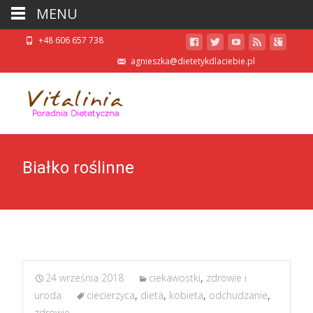
MENU
+48 606 657 738
agnieszka@dietetykdlaciebie.pl
Białko roślinne
24 września 2018
ciekawostki
,
zdrowie i
uroda
ciecierzyca
,
dieta
,
kobieta
,
odchudzanie
,
zdrowie