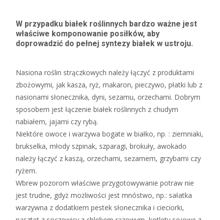
W przypadku białek roślinnych bardzo ważne jest
właściwe komponowanie posiłków, aby
doprowadzić do pełnej syntezy białek w ustroju.
Nasiona roślin strączkowych należy łączyć z produktami
zbożowymi, jak kasza, ryż, makaron, pieczywo, płatki lub z
nasionami słonecznika, dyni, sezamu, orzechami. Dobrym
sposobem jest łączenie białek roślinnych z chudym
nabiałem, jajami czy rybą.
Niektóre owoce i warzywa bogate w białko, np. : ziemniaki,
brukselka, młody szpinak, szparagi, brokuły, awokado
należy łączyć z kaszą, orzechami, sezamem, grzybami czy
ryżem.
Wbrew pozorom właściwe przygotowywanie potraw nie
jest trudne, gdyż możliwości jest mnóstwo, np.: sałatka
warzywna z dodatkiem pestek słonecznika i cieciorki,
pasztet z soczewicy z chlebem razowym, kotlety sojowe z