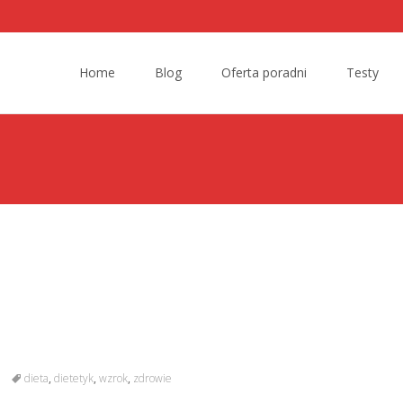
Skip to content
Home
Blog
Oferta poradni
Testy
dieta
,
dietetyk
,
wzrok
,
zdrowie