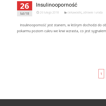
26
Insulinooporność
26 lutego 2018
ciekawostki
,
zdrowie i uroda
lut/18
Insulinooporność jest stanem, w którym dochodzi do obni
pokarmu poziom cukru we krwi wzrasta, co jest sygnałem 
Read More…
1
Posts navigation