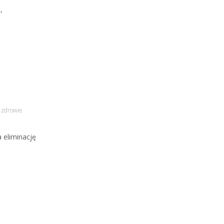
,
,
zdrowie
 eliminację