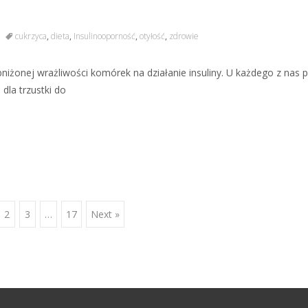
cukrzyca
,
dieta
,
Insulinooporność
,
otyłość
,
zdrowie
żonej wrażliwości komórek na działanie insuliny. U każdego z nas 
dla trzustki do
2
3
…
17
Next »