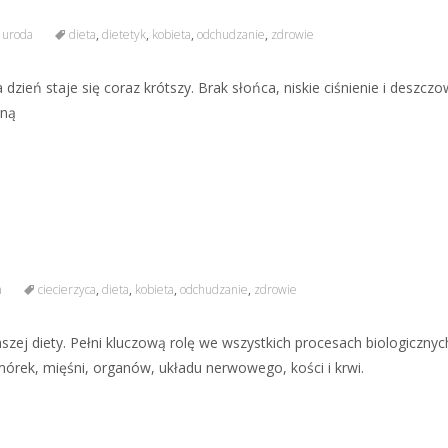
 uroda
dieta
,
dietetyk
,
kobieta
,
odchudzanie
,
zdrowie
zień staje się coraz krótszy. Brak słońca, niskie ciśnienie i deszcz
aną
a
ciecierzyca
,
dieta
,
kobieta
,
odchudzanie
,
zdrowie
szej diety. Pełni kluczową rolę we wszystkich procesach biologiczny
órek, mięśni, organów, układu nerwowego, kości i krwi.