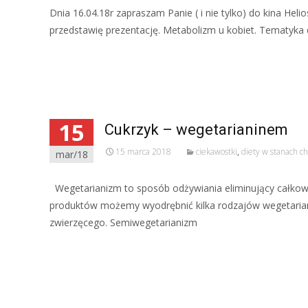
Dnia 16.04.18r zapraszam Panie ( i nie tylko) do kina Heli
przedstawię prezentację. Metabolizm u kobiet. Tematyka 
Read More…
15
Cukrzyk – wegetarianinem
15 marca 2018
ciekawostki
,
diety w stanach c
mar/18
Wegetarianizm to sposób odżywiania eliminujący całkowi
produktów możemy wyodrębnić kilka rodzajów wegetarian
zwierzęcego. Semiwegetarianizm
Read More…