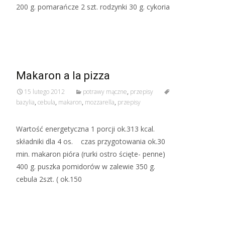
200 g. pomarańcze 2 szt. rodzynki 30 g. cykoria
Read More…
Makaron a la pizza
15 lutego 2012
potrawy mączne
,
przepisy
bazylia
,
cebula
,
makaron
,
mozzarella
,
przepisy
Wartość energetyczna 1 porcji ok.313 kcal.
składniki dla 4 os. czas przygotowania ok.30
min. makaron pióra (rurki ostro ścięte- penne)
400 g. puszka pomidorów w zalewie 350 g.
cebula 2szt. ( ok.150
Read More…