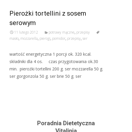
Pierożki tortellini z sosem
serowym
11 lutego 2012
potrawy mączne
,
przepisy
masło
,
mozzarella
,
pierogi
,
pomidor
,
przepisy
,
ser
wartość energetyczna 1 porcji ok. 320 kcal.
składniki dla 4 os. czas przygotowania ok.30
min. pierożki tortellini 200 g. ser mozzarella 50 g.
ser gorgonzola 50 g. ser brie 50 g. ser
Read More…
Poradnia Dietetyczna
Vitalinia