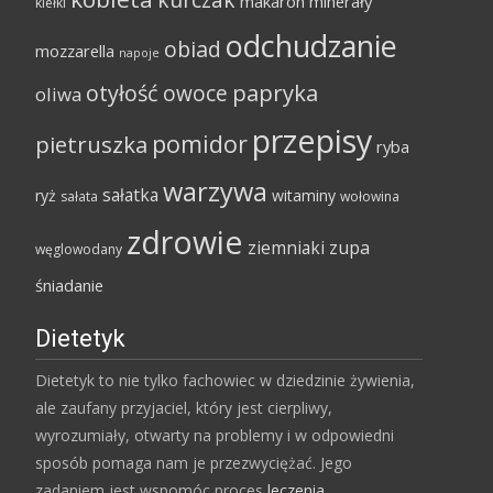
kurczak
makaron
minerały
kiełki
odchudzanie
obiad
mozzarella
napoje
papryka
otyłość
owoce
oliwa
przepisy
pomidor
pietruszka
ryba
warzywa
sałatka
ryż
witaminy
sałata
wołowina
zdrowie
ziemniaki
zupa
węglowodany
śniadanie
Dietetyk
Dietetyk to nie tylko fachowiec w dziedzinie żywienia,
ale zaufany przyjaciel, który jest cierpliwy,
wyrozumiały, otwarty na problemy i w odpowiedni
sposób pomaga nam je przezwyciężać. Jego
zadaniem jest wspomóc proces
leczenia