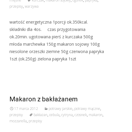
mięsne
kurczak
,
makaron sojowy
,
ogórek
,
papryka
,
przepisy
,
warzywa
wartość energetyczna 1porcji ok.350kcal.
składniki dla 4os. czas przygotowania
ok.20min. ugotowana pierś z kurczaka 500g
młoda marchewka 150g makaron sojowy 100g
niesolone orzeszki ziemne 50g czerwona papryka
1szt (ok.250g) zielona papryka 1szt
Read More…
Makaron z bakłażanem
17 marca 2012
potrawy jarskie
,
potrawy mączne
,
przepisy
bakłażan
,
cebula
,
cytryna
,
czosnek
,
makaron
,
mozzarella
,
przepisy