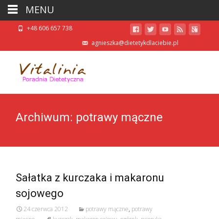
MENU
+48 606 657 738
agnieszka@dietetykdlaciebie.pl
Archiwum: potrawy mączne
Sałatka z kurczaka i makaronu
sojowego
24 czerwca 2012
potrawy mączne
,
potrawy