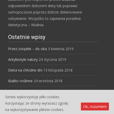
odpowiednim doborem diety lub poprawić
samopoczucie poprzez dobrze zbilansowane
odżywianie. Wszystko to zapewnia poradnia
dietetyczna – Vitalinia
Ostatnie wpisy
Przez żołądek – do oka
3 kwietnia 2019
Antybiotyki natury
24 stycznia 2019
Dieta na chłodne dni
13 listopada 2018
Białko roślinne
24 września 2018
Serwis wykorzystuje pliki cookies.
Copyright © Dietetyk dla Ciebie
Korzystając ze strony wyrażasz zgodę
Ok, rozumiem
Powered by WordPress
, Designed and Developed by
na wykorzystywanie plików cookies.
templatesnext