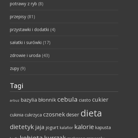
potrawy z ryb
(8)
przepisy
(81)
przystawki i dodatki
(4)
sałatki i surówki
(17)
zdrowie i uroda
(43)
zupy
(9)
Tagi
cebula
cukier
bazylia
błonnik
ciasto
arbuz
dieta
czosnek
deser
cukinia
cukrzyca
dietetyk
kalorie
jaja
jogurt
kapusta
kalafior
kobieta