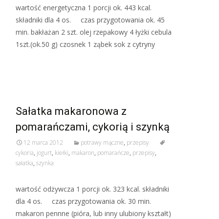
wartość energetyczna 1 porcji ok. 443 kcal.
składniki dla 4 os. czas przygotowania ok. 45
min. bakłażan 2 szt. olej rzepakowy 4 łyżki cebula
1szt.(ok.50 g) czosnek 1 ząbek sok z cytryny
Read More…
Sałatka makaronowa z
pomarańczami, cykorią i szynką
12 marca 2012
potrawy mączne
,
przepisy
cykoria
,
jogurt
,
kiełki
,
makaron
,
pomarańcze
,
przepisy
,
sałatka
,
szynka
wartość odżywcza 1 porcji ok. 323 kcal. składniki
dla 4 os. czas przygotowania ok. 30 min.
makaron pennne (pióra, lub inny ulubiony kształt)