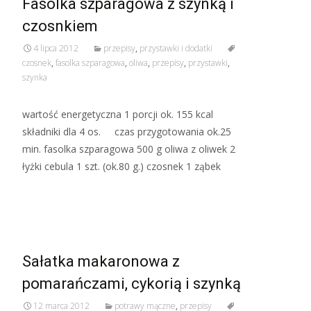
Fasolka szparagowa z szynką i
czosnkiem
4 lipca 2012
przepisy
,
przystawki i dodatki
czosnek
,
fasolka szparagowa
,
oliwa
,
przepisy
,
przystawki
,
szynka
wartość energetyczna 1 porcji ok. 155 kcal
składniki dla 4 os. czas przygotowania ok.25
min. fasolka szparagowa 500 g oliwa z oliwek 2
łyżki cebula 1 szt. (ok.80 g.) czosnek 1 ząbek
Read More…
Sałatka makaronowa z
pomarańczami, cykorią i szynką
12 marca 2012
potrawy mączne
,
przepisy