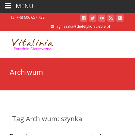
MENU
+48 606 657 738
agnieszka@dietetykdlaciebie.pl
Archiwum
Tag Archiwum: szynka