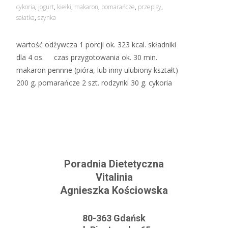
cykoria
,
jogurt
,
kiełki
,
makaron
,
pomarańcze
,
przepisy
,
sałatka
,
szynka
wartość odżywcza 1 porcji ok. 323 kcal. składniki
dla 4 os. czas przygotowania ok. 30 min.
makaron pennne (pióra, lub inny ulubiony kształt)
200 g. pomarańcze 2 szt. rodzynki 30 g. cykoria
Read More…
Poradnia Dietetyczna
Vitalinia
Agnieszka Kościowska
80-363 Gdańsk