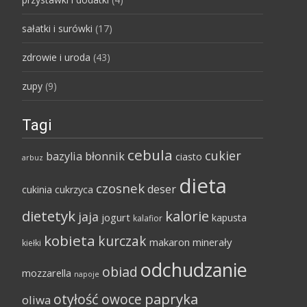
sałatki i surówki
(17)
zdrowie i uroda
(43)
zupy
(9)
Tagi
cebula
cukier
bazylia
błonnik
ciasto
arbuz
dieta
czosnek
deser
cukinia
cukrzyca
dietetyk
kalorie
jaja
jogurt
kapusta
kalafior
kobieta
kurczak
makaron
minerały
kiełki
odchudzanie
obiad
mozzarella
napoje
papryka
otyłość
owoce
oliwa