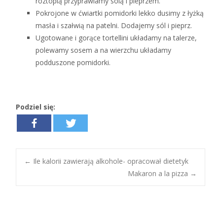
roztopią przyprawiamy solą i pieprzem.
Pokrojone w ćwiartki pomidorki lekko dusimy z łyżką
masła i szałwią na patelni. Dodajemy sól i pieprz.
Ugotowane i gorące tortellini układamy na talerze,
polewamy sosem a na wierzchu układamy
podduszone pomidorki.
Podziel się:
←
Ile kalorii zawierają alkohole- opracował dietetyk
Makaron a la pizza
→
Post navigation