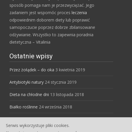
sposób pomaga nam je przezwyciężać. Jego
zadaniem jest wspomóc proces
leczenia
odpowiednim doborem diety lub poprawić
samopoczucie poprzez dobrze zbilansowane
odżywianie. Wszystko to zapewnia poradnia
dietetyczna – Vitalinia
Ostatnie wpisy
Przez żołądek – do oka
3 kwietnia 2019
Antybiotyki natury
24 stycznia 2019
Dieta na chłodne dni
13 listopada 2018
Białko roślinne
24 września 2018
Serwis wykorzystuje pliki cookies.
Copyright © Dietetyk dla Ciebie