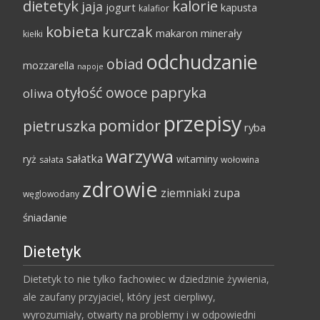
dietetyk
kalorie
jaja
jogurt
kapusta
kalafior
kobieta
kurczak
makaron
minerały
kiełki
odchudzanie
obiad
mozzarella
napoje
papryka
otyłość
owoce
oliwa
przepisy
pomidor
pietruszka
ryba
warzywa
sałatka
ryż
witaminy
sałata
wołowina
zdrowie
ziemniaki
zupa
węglowodany
śniadanie
Dietetyk
Dietetyk to nie tylko fachowiec w dziedzinie żywienia,
ale zaufany przyjaciel, który jest cierpliwy,
wyrozumiały, otwarty na problemy i w odpowiedni