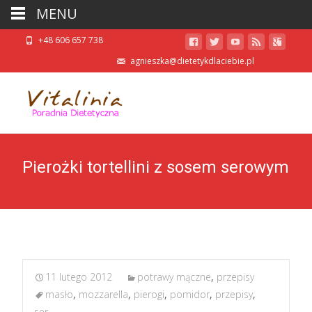
MENU
+48 606 657 738
agnieszka@dietetykdlaciebie.pl
Pierożki tortellini z sosem serowym
11 lutego 2012
potrawy mączne
,
przepisy
masło
,
mozzarella
,
pierogi
,
pomidor
,
przepisy
,
ser