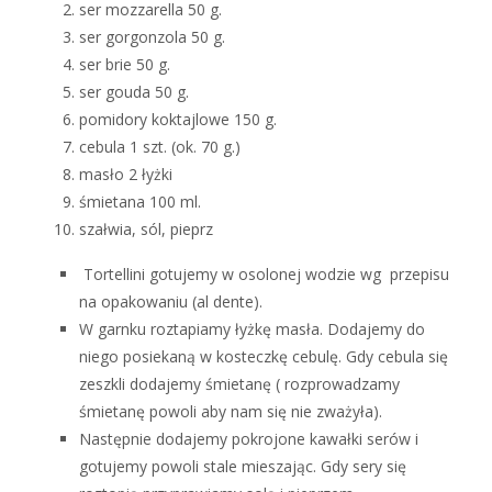
ser mozzarella 50 g.
ser gorgonzola 50 g.
ser brie 50 g.
ser gouda 50 g.
pomidory koktajlowe 150 g.
cebula 1 szt. (ok. 70 g.)
masło 2 łyżki
śmietana 100 ml.
szałwia, sól, pieprz
Tortellini gotujemy w osolonej wodzie wg przepisu
na opakowaniu (al dente).
W garnku roztapiamy łyżkę masła. Dodajemy do
niego posiekaną w kosteczkę cebulę. Gdy cebula się
zeszkli dodajemy śmietanę ( rozprowadzamy
śmietanę powoli aby nam się nie zważyła).
Następnie dodajemy pokrojone kawałki serów i
gotujemy powoli stale mieszając. Gdy sery się