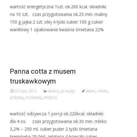
wartość energetyczna 1szt. ok.260 kcal. składniki
na 10 szt. czas przygotowania ok.25 min. maliny
150 g jajka 2 szt. olej 4 łyżki cukier 100 g cukier
waniliowy 1 opakowanie kwaśna śmietana 22%
Read More…
Panna cotta z musem
truskawkowym
22 lipca 2012
desery
,
przepisy
deser
,
mleko
,
przepisy
,
truskawki
,
żelatyna
wartość odżywcza 1 porcji ok.220kcal. składniki
dla 4 os. czas przygotowania ok.30 min. mleko
3,2% – 250 ml. cukier puder 2 łyżki śmietana
kremówka 25 0ml. żelatyna 4 łyżeczki cukier