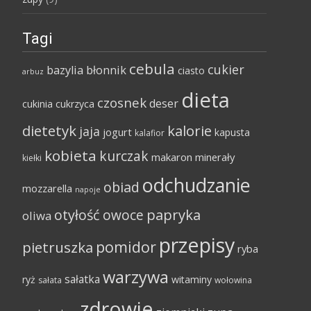
Tagi
cebula
cukier
bazylia
błonnik
ciasto
arbuz
dieta
czosnek
deser
cukinia
cukrzyca
dietetyk
kalorie
jaja
jogurt
kapusta
kalafior
kobieta
kurczak
makaron
minerały
kiełki
odchudzanie
obiad
mozzarella
napoje
papryka
otyłość
owoce
oliwa
przepisy
pomidor
pietruszka
ryba
warzywa
sałatka
ryż
witaminy
sałata
wołowina
zdrowie