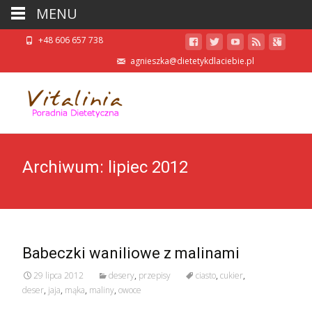
MENU
+48 606 657 738
agnieszka@dietetykdlaciebie.pl
Archiwum: lipiec 2012
Babeczki waniliowe z malinami
29 lipca 2012
desery
,
przepisy
ciasto
,
cukier
,
deser
,
jaja
,
mąka
,
maliny
,
owoce