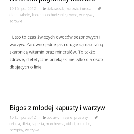
16 lipca 2012
ciekawostki
,
zdrowie i uroda
dieta
,
kalorie
,
kobieta
,
odchudzanie
,
owoce
,
warzywa
,
zdrowie
Lato to czas świeżych owoców sezonowych i
warzyw. Zarówno jedne jak i drugie są naturalną
skarbnicą witamin oraz minerałów. To także
zdrowe, dietetyczne przekąski nie tylko dla osób
dbających o linię,
Read More…
Bigos z młodej kapusty i warzyw
15 lipca 2012
potrawy mięsne
,
przepisy
cebula
,
dieta
,
kapusta
,
marchewka
,
obiad
,
pomidor
,
przepisy
,
warzywa