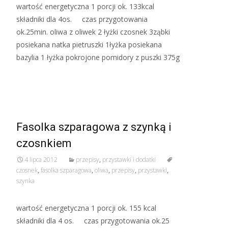
wartość energetyczna 1 porcji ok. 133kcal
składniki dla 4os. czas przygotowania
ok.25min. oliwa z oliwek 2 łyżki czosnek 3ząbki
posiekana natka pietruszki 1łyżka posiekana
bazylia 1 łyżka pokrojone pomidory z puszki 375g
Read More…
Fasolka szparagowa z szynką i
czosnkiem
4 lipca 2012
przepisy
,
przystawki i dodatki
czosnek
,
fasolka szparagowa
,
oliwa
,
przepisy
,
przystawki
,
szynka
wartość energetyczna 1 porcji ok. 155 kcal
składniki dla 4 os. czas przygotowania ok.25