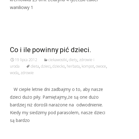
waniliowy 1
Read More…
Co i ile powinny pić dzieci.
19 lipca 2012
ciekawostki
,
diety
,
zdrowie i
uroda
dieta
,
dzieci
,
dziecko
,
herbata
,
kompot
,
owoce
,
woda
,
zdrowie
W ciepłe letnie dni zadbajmy o to, aby nasze
dzieci dużo piły. Pamiętajmy,że są one dużo
bardziej niż dorośli narażone na odwodnienie.
Kiedy my siedzimy pod parasolem, nasze dzieci
są bardzo
Read More…