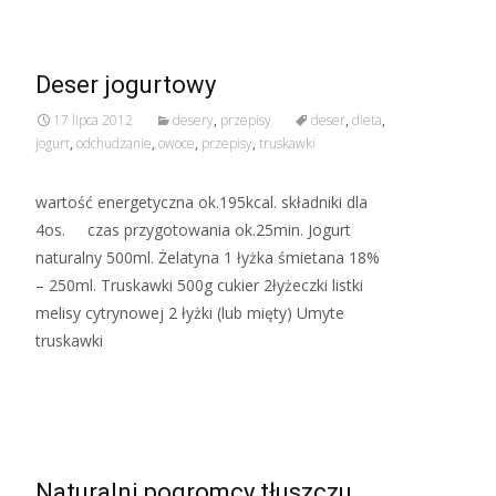
Deser jogurtowy
17 lipca 2012
desery
,
przepisy
deser
,
dieta
,
jogurt
,
odchudzanie
,
owoce
,
przepisy
,
truskawki
wartość energetyczna ok.195kcal. składniki dla
4os. czas przygotowania ok.25min. Jogurt
naturalny 500ml. Żelatyna 1 łyżka śmietana 18%
– 250ml. Truskawki 500g cukier 2łyżeczki listki
melisy cytrynowej 2 łyżki (lub mięty) Umyte
truskawki
Read More…
Naturalni pogromcy tłuszczu