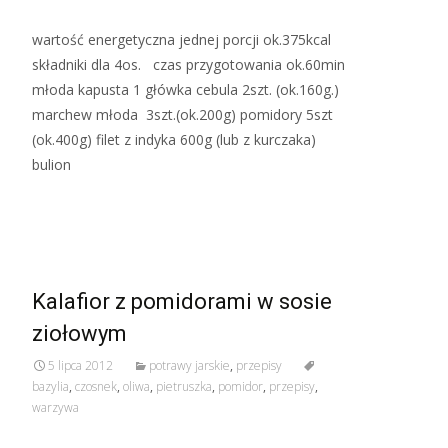
wartość energetyczna jednej porcji ok.375kcal
składniki dla 4os. czas przygotowania ok.60min
młoda kapusta 1 główka cebula 2szt. (ok.160g.)
marchew młoda 3szt.(ok.200g) pomidory 5szt
(ok.400g) filet z indyka 600g (lub z kurczaka)
bulion
Read More…
Kalafior z pomidorami w sosie
ziołowym
5 lipca 2012
potrawy jarskie
,
przepisy
bazylia
,
czosnek
,
oliwa
,
pietruszka
,
pomidor
,
przepisy
,
warzywa