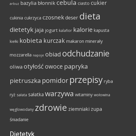
cebula
cukier
bazylia
błonnik
ciasto
arbuz
dieta
czosnek
deser
cukinia
cukrzyca
dietetyk
kalorie
jaja
jogurt
kapusta
kalafior
kobieta
kurczak
makaron
minerały
kiełki
odchudzanie
obiad
mozzarella
napoje
papryka
otyłość
owoce
oliwa
przepisy
pomidor
pietruszka
ryba
warzywa
sałatka
ryż
witaminy
sałata
wołowina
zdrowie
ziemniaki
zupa
węglowodany
śniadanie
Dietetyk