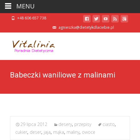
MENU
+48 606 657 738
agnieszka@dietetykdlaciebie.pl
Babeczki waniliowe z malinami
29 lipca 2012
desery
,
przepisy
ciasto
,
cukier
,
deser
,
jaja
,
mąka
,
maliny
,
owoce