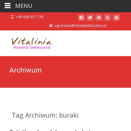
MENU
+48 606 657 738
agnieszka@dietetykdlaciebie.pl
Archiwum
Tag Archiwum: buraki