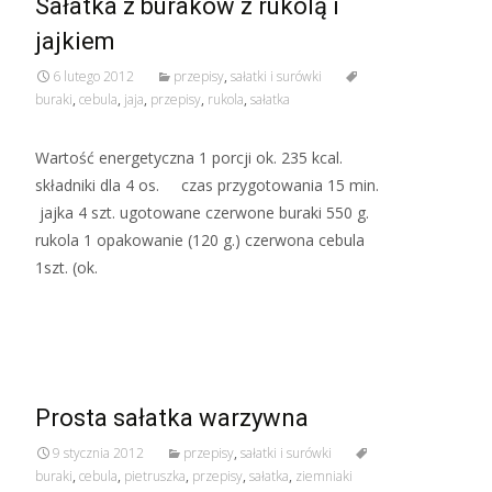
Sałatka z buraków z rukolą i
jajkiem
6 lutego 2012
przepisy
,
sałatki i surówki
buraki
,
cebula
,
jaja
,
przepisy
,
rukola
,
sałatka
Wartość energetyczna 1 porcji ok. 235 kcal.
składniki dla 4 os. czas przygotowania 15 min.
jajka 4 szt. ugotowane czerwone buraki 550 g.
rukola 1 opakowanie (120 g.) czerwona cebula
1szt. (ok.
Read More…
Prosta sałatka warzywna
9 stycznia 2012
przepisy
,
sałatki i surówki
buraki
,
cebula
,
pietruszka
,
przepisy
,
sałatka
,
ziemniaki