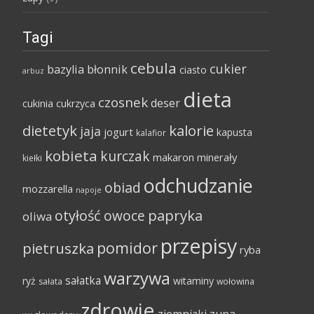
Tagi
cebula
cukier
bazylia
błonnik
ciasto
arbuz
dieta
czosnek
deser
cukinia
cukrzyca
dietetyk
kalorie
jaja
jogurt
kapusta
kalafior
kobieta
kurczak
makaron
minerały
kiełki
odchudzanie
obiad
mozzarella
napoje
papryka
otyłość
owoce
oliwa
przepisy
pomidor
pietruszka
ryba
warzywa
sałatka
ryż
witaminy
sałata
wołowina
zdrowie