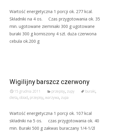
Wartość energetyczna 1 porcji ok. 277 kcal.
Składniki na 4 os. Czas przygotowania ok. 35
min. ugotowane ziemniaki 300 g ugotowane
buraki 300 g korniszony 4 szt. duża czerwona
cebula ok.200 g
Read More…
Wigilijny barszcz czerwony
15 grudnia 2011
przepisy
,
zupy
buraki
,
dieta
,
obiad
,
przepisy
,
warzywa
,
zupa
Wartość energetyczna 1 porcji ok. 107 kcal
składniki na 5 os. czas przygotowania ok. 40
min. Buraki 500 g zakwas buraczany 1/4-1/2l