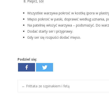
Pieprz, sól
Wszystkie warzywa pokroić w kostkę (pora w plastry
Mięso pokroić w paski, doprawić według uznania, po
Na patelnię włożyć warzywa – podsmażyć. Do warzyw
Dodać starty ser i przyprawy.
Gdy ser się rozpuści dodać mięso.
Podziel się:
←
Frittata ze szpinakiem i fetą
Post navigation