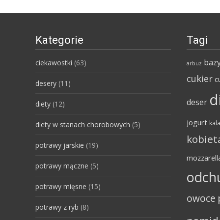
Kategorie
Tagi
bazy
ciekawostki
(63)
arbuz
cukier
c
desery
(11)
d
deser
diety
(12)
jogurt
kala
diety w stanach chorobowych
(5)
kobiet
potrawy jarskie
(19)
mozzarell
potrawy mączne
(5)
odch
potrawy mięsne
(15)
owoce
potrawy z ryb
(8)