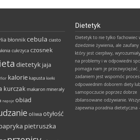
Dietetyk
Dietetyk to nie tylko fachowiec
cebula
lia
błonnik
ciasto
dziedzinie żywienia, ale zaufany 
czosnek
ukinia
cukrzyca
który jest cierpliwy, wyrozumiał
ieta
na problemy i w odpowiedni sp
dietetyk
jaja
pomaga nam je przezwyciężać. 
kalorie
zadaniem jest wspomóc proce
kapusta
fior
kiełki
odpowiednim doborem diety lu
a
kurczak
makaron
minerały
samopoczucie poprzez dobrze
obiad
zbilansowane odżywianie. Wszy
a
napoje
zapewnia poradnia dietetyczna – 
udzanie
otyłość
oliwa
papryka
pietruszka
przepisy