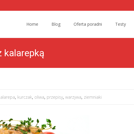
Skip to content
Home
Blog
Oferta poradni
Testy
 kalarepką
kalarepa
,
kurczak
,
oliwa
,
przepisy
,
warzywa
,
ziemniaki