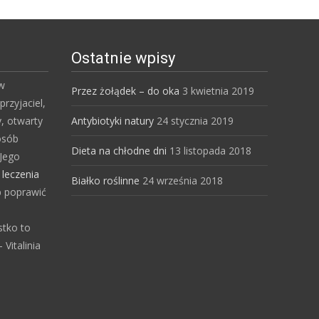
Ostatnie wpisy
 w
Przez żołądek – do oka
3 kwietnia 2019
przyjaciel,
y, otwarty
Antybiotyki natury
24 stycznia 2019
osób
Dieta na chłodne dni
13 listopada 2018
Jego
s
leczenia
Białko roślinne
24 września 2018
b poprawić
stko to
Vitalinia