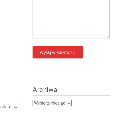
Archiwa
Archiwa
orelami
→