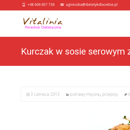
+48 606 657 738
agnieszka@dietetykdlaciebie.pl
Kurczak w sosie serowym z
3 czerwca 2013
potrawy mięsne
,
przepisy