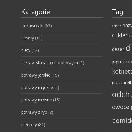
Kategorie
Tagi
bazy
ciekawostki
(63)
arbuz
cukier
c
desery
(11)
d
deser
diety
(12)
jogurt
kala
diety w stanach chorobowych
(5)
kobiet
potrawy jarskie
(19)
mozzarell
potrawy mączne
(5)
odch
potrawy mięsne
(15)
owoce
potrawy z ryb
(8)
pomid
przepisy
(81)