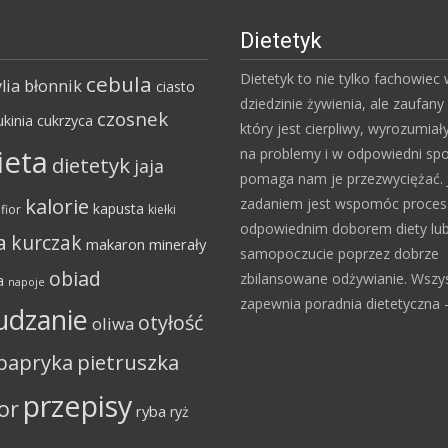
Dietetyk
Dietetyk to nie tylko fachowiec
cebula
lia
błonnik
ciasto
dziedzinie żywienia, ale zaufany 
czosnek
ukinia
cukrzyca
który jest cierpliwy, wyrozumiał
ieta
na problemy i w odpowiedni sp
dietetyk
jaja
pomaga nam je przezwyciężać. 
kalorie
zadaniem jest wspomóc proce
kapusta
fior
kiełki
odpowiednim doborem diety lu
a
kurczak
makaron
minerały
samopoczucie poprzez dobrze
obiad
zbilansowane odżywianie. Wszy
a
napoje
zapewnia poradnia dietetyczna – 
udzanie
otyłość
oliwa
papryka
pietruszka
przepisy
or
ryba
ryż