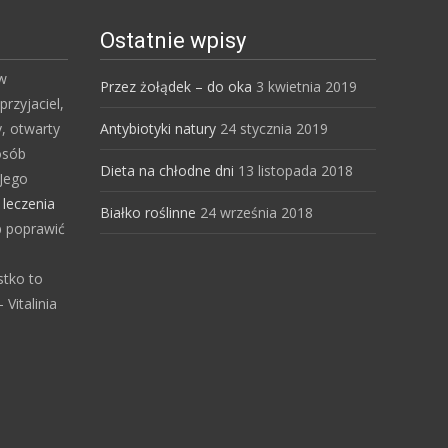
Ostatnie wpisy
 w
Przez żołądek – do oka
3 kwietnia 2019
przyjaciel,
y, otwarty
Antybiotyki natury
24 stycznia 2019
osób
Dieta na chłodne dni
13 listopada 2018
Jego
s
leczenia
Białko roślinne
24 września 2018
b poprawić
stko to
Vitalinia