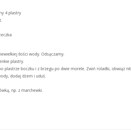
y 4 plastry
t.
żeczka
wielkiej ilości wody. Odsączamy.
enkie plastry.
o plastrze boczku i z brzegu po dwie morele. Zwiń roladki, obwiąż nit
wody, dodaj dżem i uduś.
ówką, np. z marchewki.