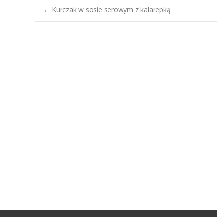
←
Kurczak w sosie serowym z kalarepką
Post navigation