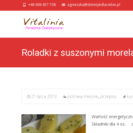
+48 606 657 738
agnieszka@dietetykdlaciebie.pl
Roladki z suszonymi morel
21 lipca 2013
potrawy mięsne
,
przepisy
ku
Wartość energetyczna
Składniki dla 4 os.