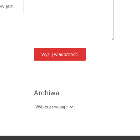
w jelit
→
Archiwa
Archiwa