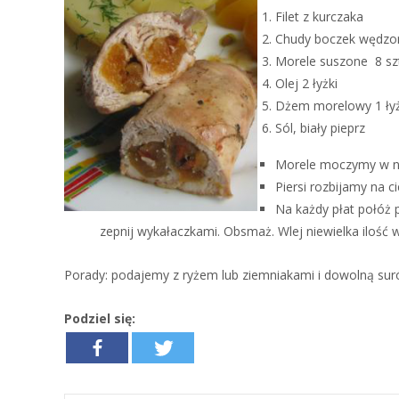
Filet z kurczaka
Chudy boczek wędzon
Morele suszone 8 sz
Olej 2 łyżki
Dżem morelowy 1 ły
Sól, biały pieprz
Morele moczymy w nie
Piersi rozbijamy na ci
Na każdy płat połóż p
zepnij wykałaczkami. Obsmaż. Wlej niewielka ilość 
Porady: podajemy z ryżem lub ziemniakami i dowolną sur
Podziel się: