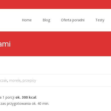
Skip to content
Home
Blog
Oferta poradni
Testy
ami
rczak
,
morele
,
przepisy
 1 porcji
ok. 300 kcal
.
czas przygotowania ok. 40 min.