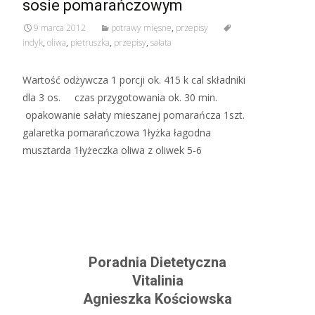
sosie pomarańczowym
9 marca 2012
potrawy mięsne
,
przepisy
indyk
,
oliwa
,
pietruszka
,
przepisy
,
sałata
Wartość odżywcza 1 porcji ok. 415 k cal składniki
dla 3 os. czas przygotowania ok. 30 min.
opakowanie sałaty mieszanej pomarańcza 1szt.
galaretka pomarańczowa 1łyżka łagodna
musztarda 1łyżeczka oliwa z oliwek 5-6
Read More…
Poradnia Dietetyczna
Vitalinia
Agnieszka Kościowska