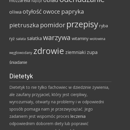
mozzarella
napoje
papryka
otyłość
owoce
oliwa
przepisy
pomidor
pietruszka
ryba
warzywa
sałatka
ryż
witaminy
sałata
wołowina
zdrowie
ziemniaki
zupa
węglowodany
śniadanie
Dietetyk
Dietetyk to nie tylko fachowiec w dziedzinie żywienia,
ale zaufany przyjaciel, który jest cierpliwy,
wyrozumiały, otwarty na problemy i w odpowiedni
sposób pomaga nam je przezwyciężać. Jego
zadaniem jest wspomóc proces
leczenia
odpowiednim doborem diety lub poprawić