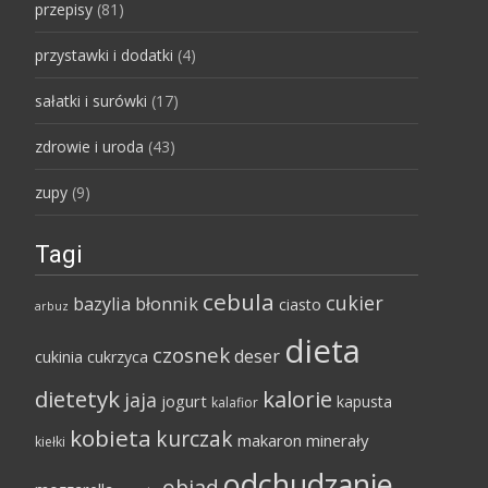
przepisy
(81)
przystawki i dodatki
(4)
sałatki i surówki
(17)
zdrowie i uroda
(43)
zupy
(9)
Tagi
cebula
cukier
bazylia
błonnik
ciasto
arbuz
dieta
czosnek
deser
cukinia
cukrzyca
dietetyk
kalorie
jaja
jogurt
kapusta
kalafior
kobieta
kurczak
makaron
minerały
kiełki
odchudzanie
obiad