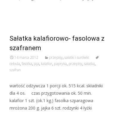
Read More…
Sałatka kalafiorowo- fasolowa z
szafranem
14 marca 2012
przepisy
,
sałatki i surówki
cebula
,
fasolka
,
jaja
,
kalafior
,
papryka
,
przepisy
,
sałatka
,
szafran
wartość odżywcza 1 porcji ok. 515 kcal. składniki
dla 4 os. czas przygotowania ok. 50 min.
kalafior 1 szt. (ok.1 kg.) fasolka szparagowa
mrożona 200 g. jajka 6 szt. rodzynki 4 łyżki
Read More…