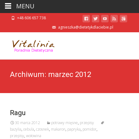
MENU
+48 606 657 738
agnieszka@dietetykdlaciebie.pl
Archiwum: marzec 2012
Ragu
30 marca 2012
potrawy mięsne
,
przepisy
bazylia
,
cebula
,
czosnek
,
makaron
,
papryka
,
pomidor
,
przepisy
,
wołowina