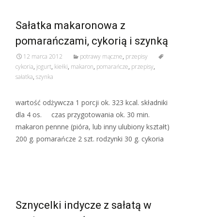
Sałatka makaronowa z
pomarańczami, cykorią i szynką
12 marca 2012
potrawy mączne
,
przepisy
cykoria
,
jogurt
,
kiełki
,
makaron
,
pomarańcze
,
przepisy
,
sałatka
,
szynka
wartość odżywcza 1 porcji ok. 323 kcal. składniki
dla 4 os. czas przygotowania ok. 30 min.
makaron pennne (pióra, lub inny ulubiony kształt)
200 g. pomarańcze 2 szt. rodzynki 30 g. cykoria
Read More…
Sznycelki indycze z sałatą w