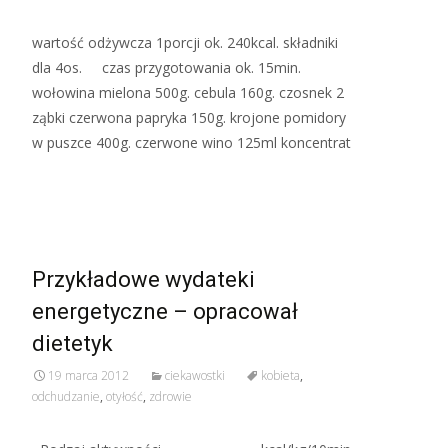
wartość odżywcza 1porcji ok. 240kcal. składniki
dla 4os. czas przygotowania ok. 15min.
wołowina mielona 500g. cebula 160g. czosnek 2
ząbki czerwona papryka 150g. krojone pomidory
w puszce 400g. czerwone wino 125ml koncentrat
Read More…
Przykładowe wydateki
energetyczne – opracował
dietetyk
19 marca 2012
ciekawostki
kobieta
,
odchudzanie
,
otyłość
,
zdrowie