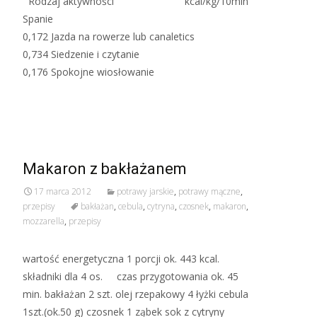
Rodzaj aktywności kcal/kg/10min
Spanie
0,172 Jazda na rowerze lub canaletics
0,734 Siedzenie i czytanie
0,176 Spokojne wiosłowanie
Read More…
Makaron z bakłażanem
17 marca 2012
potrawy jarskie
,
potrawy mączne
,
przepisy
bakłażan
,
cebula
,
cytryna
,
czosnek
,
makaron
,
mozzarella
,
przepisy
wartość energetyczna 1 porcji ok. 443 kcal.
składniki dla 4 os. czas przygotowania ok. 45
min. bakłażan 2 szt. olej rzepakowy 4 łyżki cebula
1szt.(ok.50 g) czosnek 1 ząbek sok z cytryny