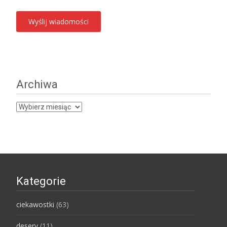
Archiwa
Archiwa
Kategorie
ciekawostki
(63)
desery
(11)