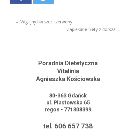
←
Wigilijny barszcz czerwony
Zapiekane filety z dorsza
→
Post navigation
Poradnia Dietetyczna
Vitalinia
Agnieszka Kościowska
80-363 Gdańsk
ul. Piastowska 65
regon - 771308399
tel. 606 657 738