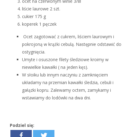
ocet na czerwonym winie 3/8l
liście laurowe 2 szt.
cukier 175 g
koperek 1 pęczek
Ocet zagotować z cukrem, liściem laurowym i
pokrojoną w krążki cebulą. Następnie odstawić do
ostygnięcia.
Umyte i osuszone filety śledziowe kroimy w
niewielkie kawałki
( na jeden kęs).
W słoiku lub innym naczyniu z zamknięciem
układamy na przemian kawałki śledzia, cebuli i
gałązki kopru. Zalewamy octem, zamykamy i
wstawiamy do lodówki na dwa dni.
Podziel się: