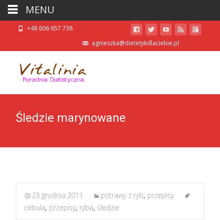
MENU
+48 606 657 738
agnieszka@dietetykdlaciebie.pl
Śledzie marynowane
23 grudnia 2011
potrawy z ryb
,
przepisy
cebula
,
przepisy
,
ryba
,
śledzie