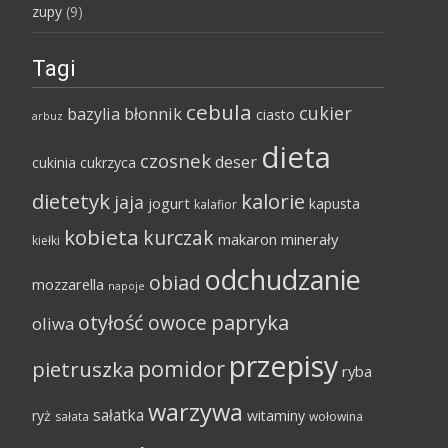
zupy
(9)
Tagi
cebula
cukier
bazylia
błonnik
ciasto
arbuz
dieta
czosnek
deser
cukinia
cukrzyca
dietetyk
kalorie
jaja
jogurt
kapusta
kalafior
kobieta
kurczak
makaron
minerały
kiełki
odchudzanie
obiad
mozzarella
napoje
papryka
otyłość
owoce
oliwa
przepisy
pomidor
pietruszka
ryba
warzywa
sałatka
ryż
witaminy
sałata
wołowina