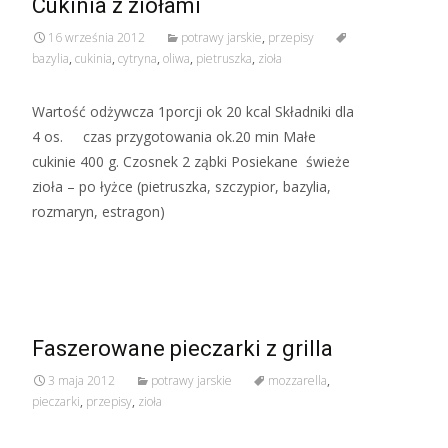
Cukinia z ziołami
16 września 2012
potrawy jarskie
,
przepisy
bazylia
,
cukinia
,
cytryna
,
oliwa
,
pietruszka
,
zioła
Wartość odżywcza 1porcji ok 20 kcal Składniki dla
4 os. czas przygotowania ok.20 min Małe
cukinie 400 g. Czosnek 2 ząbki Posiekane świeże
zioła – po łyżce (pietruszka, szczypior, bazylia,
rozmaryn, estragon)
Read More…
Faszerowane pieczarki z grilla
3 maja 2012
potrawy jarskie
mozzarella
,
pieczarki
,
przepisy
,
zioła