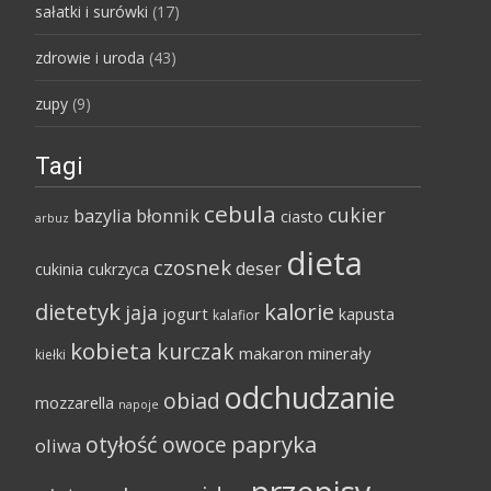
sałatki i surówki
(17)
zdrowie i uroda
(43)
zupy
(9)
Tagi
cebula
cukier
bazylia
błonnik
ciasto
arbuz
dieta
czosnek
deser
cukinia
cukrzyca
dietetyk
kalorie
jaja
jogurt
kapusta
kalafior
kobieta
kurczak
makaron
minerały
kiełki
odchudzanie
obiad
mozzarella
napoje
papryka
otyłość
owoce
oliwa