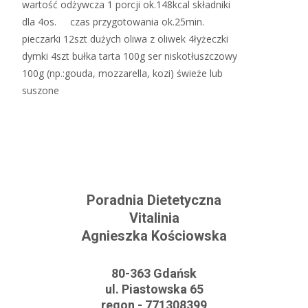
wartość odżywcza 1 porcji ok.148kcal składniki
dla 4os. czas przygotowania ok.25min.
pieczarki 12szt dużych oliwa z oliwek 4łyżeczki
dymki 4szt bułka tarta 100g ser niskotłuszczowy
100g (np.:gouda, mozzarella, kozi) świeże lub
suszone
Read More…
Poradnia Dietetyczna
Vitalinia
Agnieszka Kościowska
80-363 Gdańsk
ul. Piastowska 65
regon - 771308399