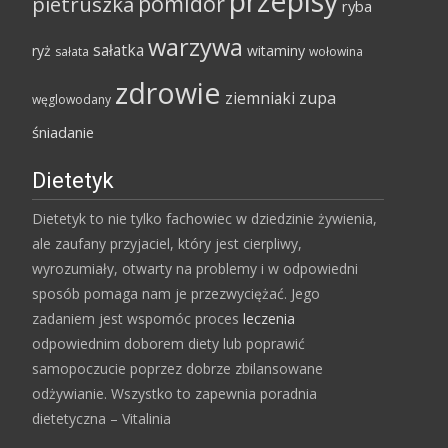
przepisy
pomidor
pietruszka
ryba
warzywa
sałatka
ryż
witaminy
sałata
wołowina
zdrowie
ziemniaki
zupa
węglowodany
śniadanie
Dietetyk
Dietetyk to nie tylko fachowiec w dziedzinie żywienia,
ale zaufany przyjaciel, który jest cierpliwy,
wyrozumiały, otwarty na problemy i w odpowiedni
sposób pomaga nam je przezwyciężać. Jego
zadaniem jest wspomóc proces
leczenia
odpowiednim doborem diety lub poprawić
samopoczucie poprzez dobrze zbilansowane
odżywianie. Wszystko to zapewnia poradnia
dietetyczna – Vitalinia