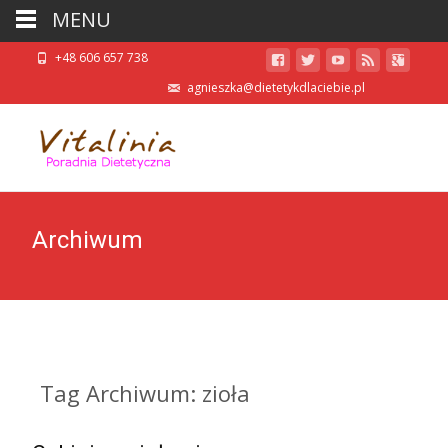
MENU
+48 606 657 738
agnieszka@dietetykdlaciebie.pl
Archiwum
Tag Archiwum: zioła