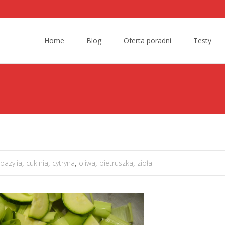
Skip to content
Home
Blog
Oferta poradni
Testy
bazylia
,
cukinia
,
cytryna
,
oliwa
,
pietruszka
,
zioła