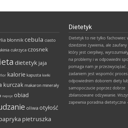
Dietetyk
Dietetyk to nie tylko fachowiec
cebula
lia
błonnik
ciasto
dziedzinie żywienia, ale zaufany 
czosnek
ukinia
cukrzyca
który jest cierpliwy, wyrozumiał
ieta
na problemy i w odpowiedni sp
dietetyk
jaja
pomaga nam je przezwyciężać. 
kalorie
zadaniem jest wspomóc proce
kapusta
fior
kiełki
odpowiednim doborem diety lu
a
kurczak
makaron
minerały
samopoczucie poprzez dobrze
obiad
zbilansowane odżywianie. Wszy
a
napoje
zapewnia poradnia dietetyczna – 
udzanie
otyłość
oliwa
papryka
pietruszka