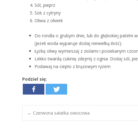
Sól, pieprz
Sok z cytryny
Oliwa z oliwek
Do rondla o grubym dnie, lub do głębokiej patelni w
(jeżeli woda wyparuje dodaj niewielką ilość).
Łyżkę oliwy wymieszaj z ziołami i posiekanym czos
Lekko twardą cukinię zdejmij z ognia. Dodaj sól, p
Podawaj na ciepło z brązowym ryżem
Podziel się:
←
Czerwona sałatka owocowa
Post navigation