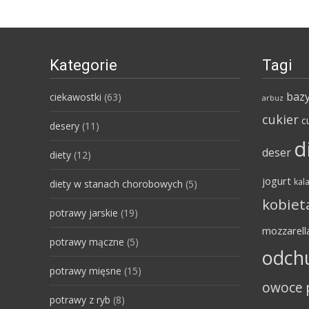
Kategorie
Tagi
bazy
ciekawostki
(63)
arbuz
cukier
c
desery
(11)
d
deser
diety
(12)
jogurt
kala
diety w stanach chorobowych
(5)
kobiet
potrawy jarskie
(19)
mozzarell
potrawy mączne
(5)
odch
potrawy mięsne
(15)
owoce
potrawy z ryb
(8)