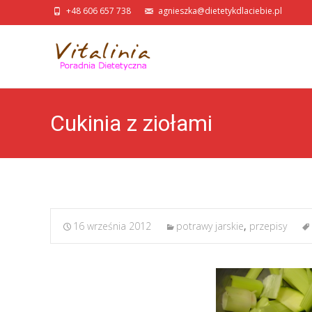
+48 606 657 738
agnieszka@dietetykdlaciebie.pl
Cukinia z ziołami
16 września 2012
potrawy jarskie
,
przepisy