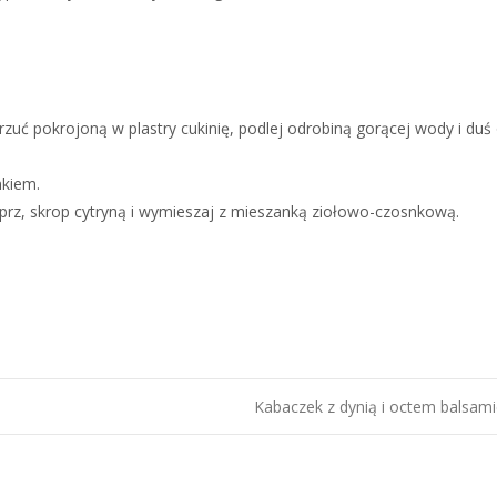
rzuć pokrojoną w plastry cukinię, podlej odrobiną gorącej wody i duś
nkiem.
ieprz, skrop cytryną i wymieszaj z mieszanką ziołowo-czosnkową.
Kabaczek z dynią i octem balsa