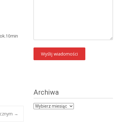
 ok.10min
Archiwa
Archiwa
micznym
→