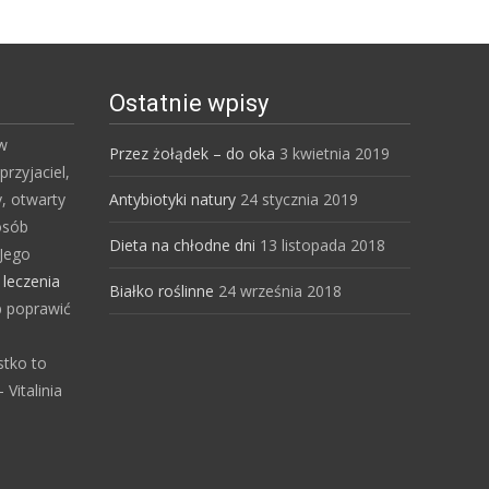
Ostatnie wpisy
 w
Przez żołądek – do oka
3 kwietnia 2019
przyjaciel,
y, otwarty
Antybiotyki natury
24 stycznia 2019
osób
Dieta na chłodne dni
13 listopada 2018
Jego
s
leczenia
Białko roślinne
24 września 2018
b poprawić
stko to
Vitalinia