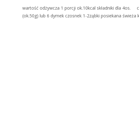
wartość odżywcza 1 porcji ok.10kcal składniki dla 4os. 
(ok.50g) lub 6 dymek czosnek 1-2ząbki posiekana świeża k
Read More…