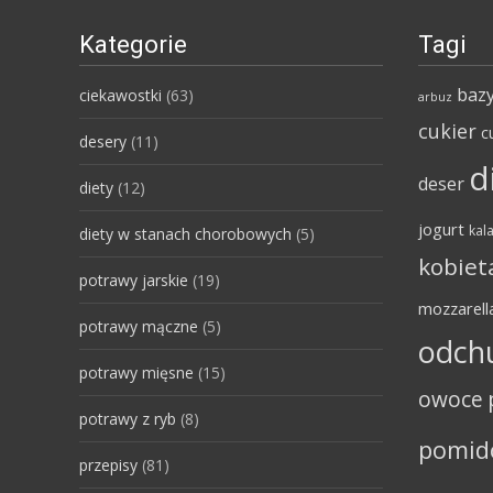
Kategorie
Tagi
bazy
ciekawostki
(63)
arbuz
cukier
c
desery
(11)
d
deser
diety
(12)
jogurt
kala
diety w stanach chorobowych
(5)
kobiet
potrawy jarskie
(19)
mozzarell
potrawy mączne
(5)
odch
potrawy mięsne
(15)
owoce
potrawy z ryb
(8)
pomid
przepisy
(81)