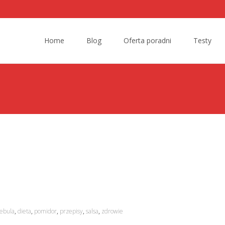
Skip to content
Home
Blog
Oferta poradni
Testy
ebula
,
dieta
,
pomidor
,
przepisy
,
salsa
,
zdrowie