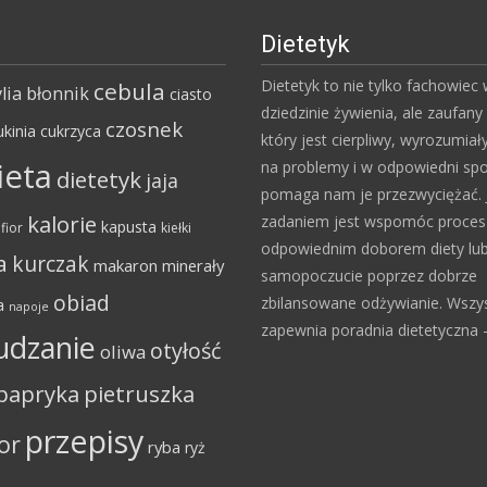
Dietetyk
Dietetyk to nie tylko fachowiec
cebula
lia
błonnik
ciasto
dziedzinie żywienia, ale zaufany 
czosnek
ukinia
cukrzyca
który jest cierpliwy, wyrozumiał
ieta
na problemy i w odpowiedni sp
dietetyk
jaja
pomaga nam je przezwyciężać. 
kalorie
zadaniem jest wspomóc proce
kapusta
fior
kiełki
odpowiednim doborem diety lu
a
kurczak
makaron
minerały
samopoczucie poprzez dobrze
obiad
zbilansowane odżywianie. Wszy
a
napoje
zapewnia poradnia dietetyczna – 
udzanie
otyłość
oliwa
papryka
pietruszka
przepisy
or
ryba
ryż