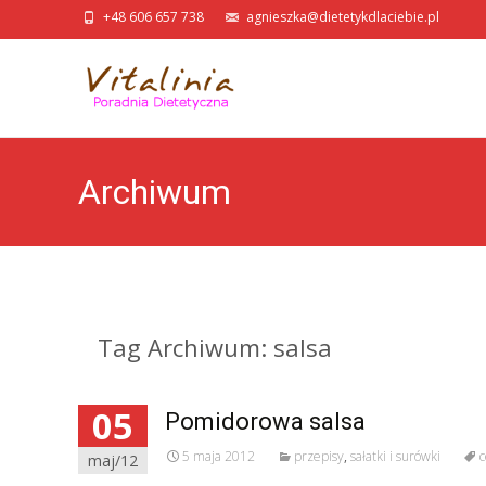
+48 606 657 738
agnieszka@dietetykdlaciebie.pl
Archiwum
Tag Archiwum: salsa
05
Pomidorowa salsa
5 maja 2012
przepisy
,
sałatki i surówki
c
maj/12