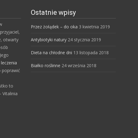
Ostatnie wpisy
 w
Przez żołądek – do oka
3 kwietnia 2019
przyjaciel,
y, otwarty
Antybiotyki natury
24 stycznia 2019
osób
Dieta na chłodne dni
13 listopada 2018
Jego
s
leczenia
Białko roślinne
24 września 2018
b poprawić
stko to
Vitalinia