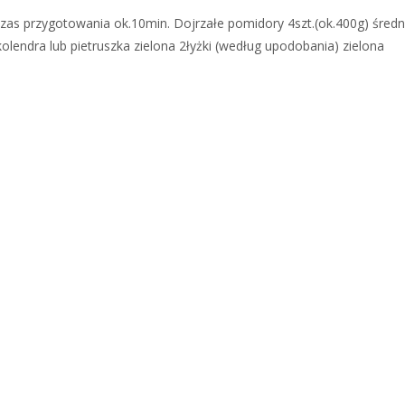
czas przygotowania ok.10min. Dojrzałe pomidory 4szt.(ok.400g) średn
olendra lub pietruszka zielona 2łyżki (według upodobania) zielona