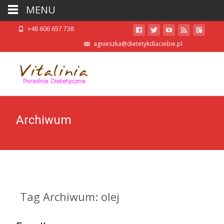
MENU
+48 606 657 738
agnieszka@dietetykdlaciebie.pl
Archiwum
Tag Archiwum: olej