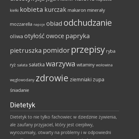
kobieta
kurczak
makaron
minerały
kiełki
odchudzanie
obiad
mozzarella
napoje
papryka
otyłość
owoce
oliwa
przepisy
pomidor
pietruszka
ryba
warzywa
sałatka
ryż
witaminy
sałata
wołowina
zdrowie
ziemniaki
zupa
węglowodany
śniadanie
Dietetyk
Dietetyk to nie tylko fachowiec w dziedzinie żywienia,
ale zaufany przyjaciel, który jest cierpliwy,
wyrozumiały, otwarty na problemy i w odpowiedni