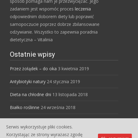
sposób pomaga nam je przezwyciężać. Jego
zadaniem jest wspomóc proces
leczenia
odpowiednim doborem diety lub poprawić
samopoczucie poprzez dobrze zbilansowane
odżywianie. Wszystko to zapewnia poradnia
dietetyczna – Vitalinia
Ostatnie wpisy
Przez żołądek – do oka
3 kwietnia 2019
Antybiotyki natury
24 stycznia 2019
Dieta na chłodne dni
13 listopada 2018
Białko roślinne
24 września 2018
Serwis wykorzystuje pliki cookies.
Copyright © Dietetyk dla Ciebie
Korzystając ze strony wyrażasz zgodę