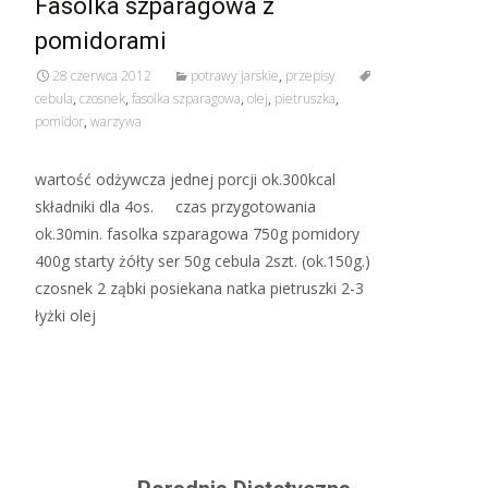
Fasolka szparagowa z
pomidorami
28 czerwca 2012
potrawy jarskie
,
przepisy
cebula
,
czosnek
,
fasolka szparagowa
,
olej
,
pietruszka
,
pomidor
,
warzywa
wartość odżywcza jednej porcji ok.300kcal
składniki dla 4os. czas przygotowania
ok.30min. fasolka szparagowa 750g pomidory
400g starty żółty ser 50g cebula 2szt. (ok.150g.)
czosnek 2 ząbki posiekana natka pietruszki 2-3
łyżki olej
Read More…