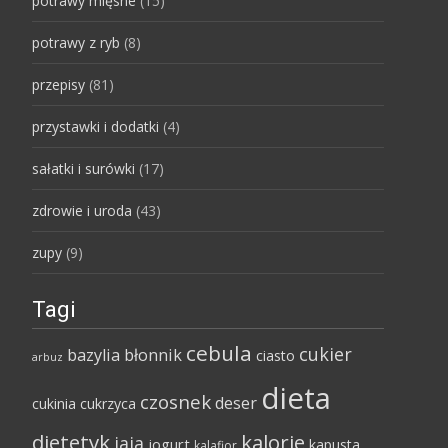
potrawy mięsne
(15)
potrawy z ryb
(8)
przepisy
(81)
przystawki i dodatki
(4)
sałatki i surówki
(17)
zdrowie i uroda
(43)
zupy
(9)
Tagi
cebula
cukier
bazylia
błonnik
ciasto
arbuz
dieta
czosnek
deser
cukinia
cukrzyca
dietetyk
kalorie
jaja
jogurt
kapusta
kalafior