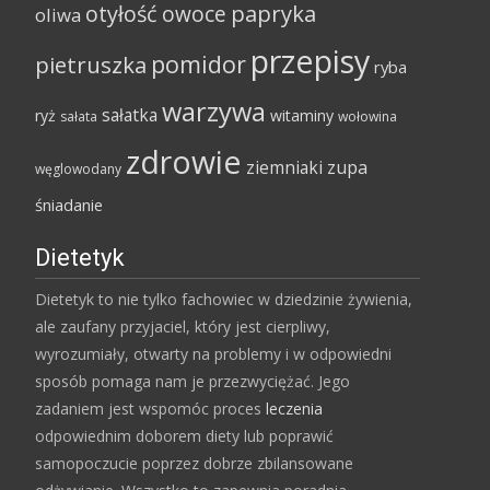
papryka
otyłość
owoce
oliwa
przepisy
pomidor
pietruszka
ryba
warzywa
sałatka
ryż
witaminy
sałata
wołowina
zdrowie
ziemniaki
zupa
węglowodany
śniadanie
Dietetyk
Dietetyk to nie tylko fachowiec w dziedzinie żywienia,
ale zaufany przyjaciel, który jest cierpliwy,
wyrozumiały, otwarty na problemy i w odpowiedni
sposób pomaga nam je przezwyciężać. Jego
zadaniem jest wspomóc proces
leczenia
odpowiednim doborem diety lub poprawić
samopoczucie poprzez dobrze zbilansowane