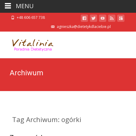
MENU
+48 606 657 738
agnieszka@dietetykdlaciebie.pl
Archiwum
Tag Archiwum: ogórki