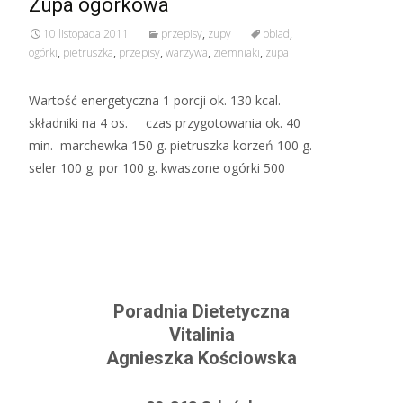
Zupa ogórkowa
10 listopada 2011
przepisy
,
zupy
obiad
,
ogórki
,
pietruszka
,
przepisy
,
warzywa
,
ziemniaki
,
zupa
Wartość energetyczna 1 porcji ok. 130 kcal.
składniki na 4 os. czas przygotowania ok. 40
min. marchewka 150 g. pietruszka korzeń 100 g.
seler 100 g. por 100 g. kwaszone ogórki 500
Read More…
Poradnia Dietetyczna
Vitalinia
Agnieszka Kościowska