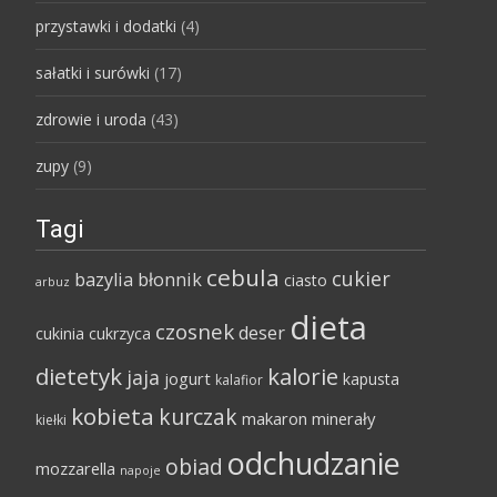
przystawki i dodatki
(4)
sałatki i surówki
(17)
zdrowie i uroda
(43)
zupy
(9)
Tagi
cebula
cukier
bazylia
błonnik
ciasto
arbuz
dieta
czosnek
deser
cukinia
cukrzyca
dietetyk
kalorie
jaja
jogurt
kapusta
kalafior
kobieta
kurczak
makaron
minerały
kiełki
odchudzanie
obiad
mozzarella
napoje