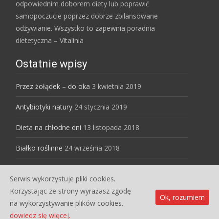
odpowiednim doborem diety lub poprawić
samopoczucie poprzez dobrze zbilansowane
odżywianie. Wszystko to zapewnia poradnia
dietetyczna – Vitalinia
Ostatnie wpisy
Przez żołądek – do oka
3 kwietnia 2019
Antybiotyki natury
24 stycznia 2019
Dieta na chłodne dni
13 listopada 2018
Białko roślinne
24 września 2018
Serwis wykorzystuje pliki cookies.
Copyright © Dietetyk dla Ciebie
Korzystając ze strony wyrażasz zgodę
Ok, rozumiem
Powered by WordPress
, Designed and Developed by
na wykorzystywanie plików cookies.
templatesnext
dowiedz się więcej.