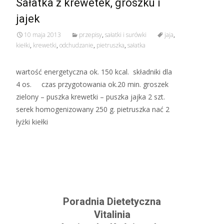
Sałatka z krewetek, groszku i
jajek
10 maja 2013
przepisy
,
sałatki i surówki
jaja
,
kiełki
,
krewetki
,
odchudzanie
,
pietruszka
,
sałatka
wartość energetyczna ok. 150 kcal. składniki dla
4 os. czas przygotowania ok.20 min. groszek
zielony – puszka krewetki – puszka jajka 2 szt.
serek homogenizowany 250 g. pietruszka nać 2
łyżki kiełki
Read More…
Poradnia Dietetyczna
Vitalinia