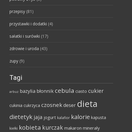
przepisy
(81)
przystawki i dodatki
(4)
sałatki i surówki
(17)
zdrowie i uroda
(43)
zupy
(9)
Tagi
cebula
cukier
bazylia
błonnik
ciasto
arbuz
dieta
czosnek
deser
cukinia
cukrzyca
dietetyk
kalorie
jaja
jogurt
kapusta
kalafior
kobieta
kurczak
makaron
minerały
kiełki