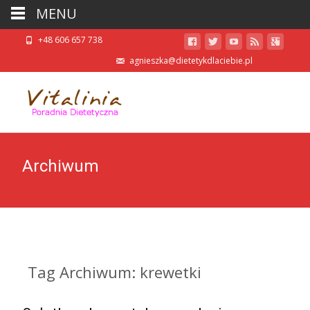
MENU
+48 606 657 738
agnieszka@dietetykdlaciebie.pl
Archiwum
Tag Archiwum: krewetki