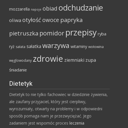
odchudzanie
obiad
mozzarella
napoje
papryka
otyłość
owoce
oliwa
przepisy
pomidor
pietruszka
ryba
warzywa
sałatka
ryż
witaminy
sałata
wołowina
zdrowie
ziemniaki
zupa
węglowodany
śniadanie
Dietetyk
Dietetyk to nie tylko fachowiec w dziedzinie żywienia,
ale zaufany przyjaciel, który jest cierpliwy,
wyrozumiały, otwarty na problemy i w odpowiedni
sposób pomaga nam je przezwyciężać. Jego
zadaniem jest wspomóc proces
leczenia