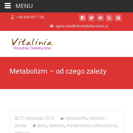
MENU
+48 606 657 738
agnieszka@dietetykdlaciebie.pl
Metabolizm – od czego zależy
21 listopada 2016
ciekawostki
,
zdrowie i
uroda
dieta
,
dietetyk
,
metabolizm
,
odchudzanie
,
zdrowie