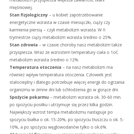
mięśniowej.
Stan fizjologiczny
– u kobiet zapotrzebowanie
energetyczne wzrasta w czasie miesiączki, ciąży czy
karmienia piersią – czyli metabolizm wzrasta. W II
trymestrze ciąży metabolizm wzrasta średnio o 25%.
Stan zdrowia
– w czasie choroby nasz metabolizm także
przyspiesza. Wraz ze wzrostem temperatury ciała o 1oC
metabolizm wzrasta średnio o 12%.
Temperatura otoczenia
– na nasz metabolizm ma
również wpływ temperatura otoczenia. Człowiek jest
stałocieplny i dlatego potrzebuje więcej energii do ogrzania
organizmu w zimne dni lub schłodzenia go w gorące dni.
Spożycie pokarmu
– metabolizm wzrasta ok. 30-60 min.
po spożyciu posiłku i utrzymuje się przez kilka godzin.
Największy wzrost tempa metabolizmu następuje po
spożyciu białka o ok. 15-20%, po spożyciu tłuszczu o ok. 5-
10%, a po spożyciu węglowodanów tylko o ok.6%.