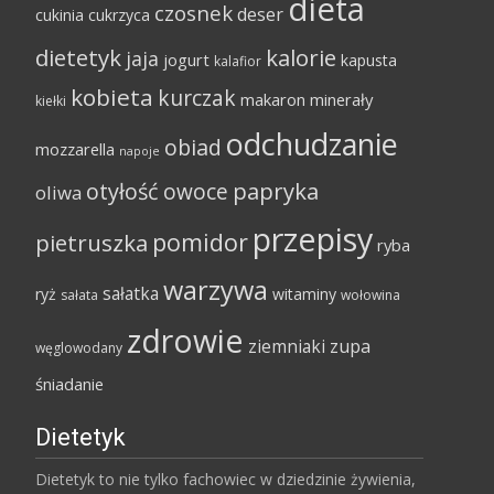
dieta
czosnek
deser
cukinia
cukrzyca
dietetyk
kalorie
jaja
jogurt
kapusta
kalafior
kobieta
kurczak
makaron
minerały
kiełki
odchudzanie
obiad
mozzarella
napoje
papryka
otyłość
owoce
oliwa
przepisy
pomidor
pietruszka
ryba
warzywa
sałatka
ryż
witaminy
sałata
wołowina
zdrowie
ziemniaki
zupa
węglowodany
śniadanie
Dietetyk
Dietetyk to nie tylko fachowiec w dziedzinie żywienia,