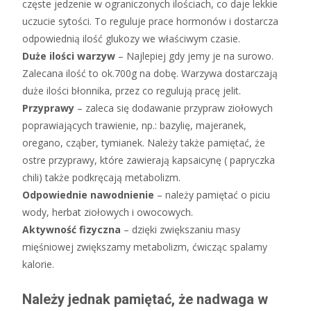
częste jedzenie w ograniczonych ilościach, co daje lekkie
uczucie sytości. To reguluje prace hormonów i dostarcza
odpowiednią ilość glukozy we właściwym czasie.
Duże ilości warzyw
– Najlepiej gdy jemy je na surowo.
Zalecana ilość to ok.700g na dobę. Warzywa dostarczają
duże ilości błonnika, przez co regulują pracę jelit.
Przyprawy
– zaleca się dodawanie przypraw ziołowych
poprawiających trawienie, np.: bazylię, majeranek,
oregano, cząber, tymianek. Należy także pamiętać, że
ostre przyprawy, które zawierają kapsaicynę ( papryczka
chili) także podkręcają metabolizm.
Odpowiednie nawodnienie
– należy pamiętać o piciu
wody, herbat ziołowych i owocowych.
Aktywność fizyczna
– dzięki zwiększaniu masy
mięśniowej zwiększamy metabolizm, ćwicząc spalamy
kalorie.
Należy jednak pamiętać, że nadwaga w