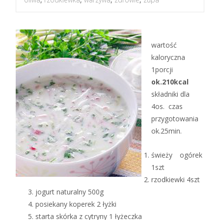
wartość
kaloryczna
1porcji
ok.210kcal
składniki dla
4os. czas
przygotowania
ok.25min.
świeży ogórek
1szt
rzodkiewki 4szt
jogurt naturalny 500g
posiekany koperek 2 łyżki
starta skórka z cytryny 1 łyżeczka