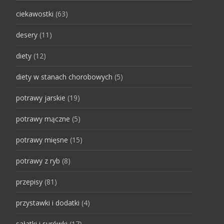
ciekawostki
(63)
desery
(11)
diety
(12)
diety w stanach chorobowych
(5)
potrawy jarskie
(19)
potrawy mączne
(5)
potrawy mięsne
(15)
potrawy z ryb
(8)
przepisy
(81)
przystawki i dodatki
(4)
sałatki i surówki
(17)