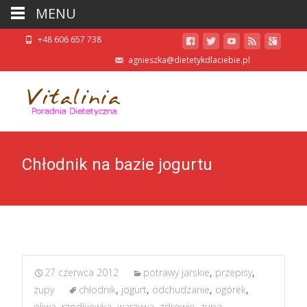
MENU
+48 606 657 738
agnieszka@dietetykdlaciebie.pl
Chłodnik na bazie jogurtu
27 czerwca 2012
potrawy jarskie
,
przepisy
,
zupy
chłodnik
,
jogurt
,
odchudzanie
,
ogórek
,
oliwa
,
rzodkiewka
,
warzywa
,
zdrowie
,
zupa