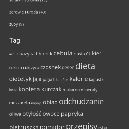
zdrowie i uroda
(43)
zupy
(9)
Tagi
cebula
cukier
bazylia
błonnik
ciasto
arbuz
dieta
czosnek
deser
cukinia
cukrzyca
dietetyk
kalorie
jaja
jogurt
kapusta
kalafior
kobieta
kurczak
makaron
minerały
kiełki
odchudzanie
obiad
mozzarella
napoje
papryka
otyłość
owoce
oliwa
przepisy
pomidor
pietruszka
ryba