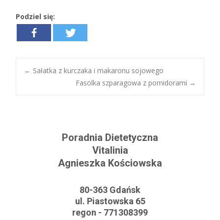
Podziel się:
←
Sałatka z kurczaka i makaronu sojowego
Fasolka szparagowa z pomidorami
→
Post navigation
Poradnia Dietetyczna
Vitalinia
Agnieszka Kościowska
80-363 Gdańsk
ul. Piastowska 65
regon - 771308399