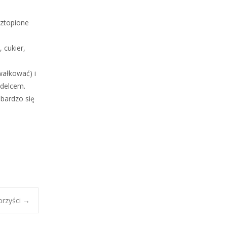
oztopione
 cukier,
wałkować) i
idelcem.
 bardzo się
orzyści
→