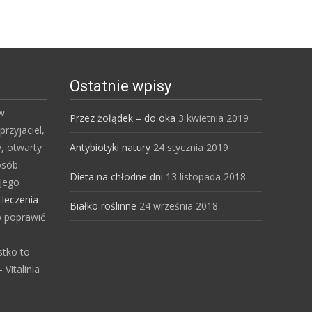
Ostatnie wpisy
 w
Przez żołądek – do oka
3 kwietnia 2019
przyjaciel,
y, otwarty
Antybiotyki natury
24 stycznia 2019
osób
Dieta na chłodne dni
13 listopada 2018
Jego
s
leczenia
Białko roślinne
24 września 2018
b poprawić
stko to
Vitalinia