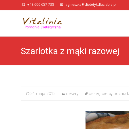
+48 606 657 738
agnieszka@dietetykdlaciebie.pl
Szarlotka z mąki razowej
24 maja 2012
desery
deser
,
dieta
,
odchudz