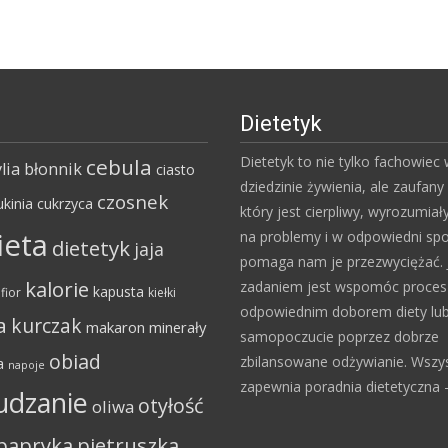
Dietetyk
Dietetyk to nie tylko fachowiec
cebula
lia
błonnik
ciasto
dziedzinie żywienia, ale zaufany 
czosnek
ukinia
cukrzyca
który jest cierpliwy, wyrozumiał
ieta
na problemy i w odpowiedni sp
dietetyk
jaja
pomaga nam je przezwyciężać. 
kalorie
zadaniem jest wspomóc proce
kapusta
fior
kiełki
odpowiednim doborem diety lu
a
kurczak
makaron
minerały
samopoczucie poprzez dobrze
obiad
zbilansowane odżywianie. Wszy
a
napoje
zapewnia poradnia dietetyczna – 
udzanie
otyłość
oliwa
papryka
pietruszka