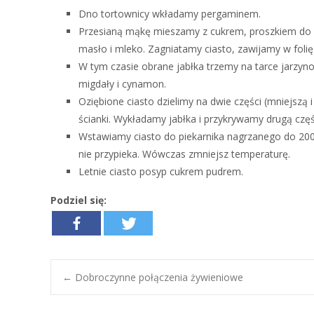
Dno tortownicy wkładamy pergaminem.
Przesianą mąkę mieszamy z cukrem, proszkiem do p
masło i mleko. Zagniatamy ciasto, zawijamy w foli
W tym czasie obrane jabłka trzemy na tarce jarzyn
migdały i cynamon.
Oziębione ciasto dzielimy na dwie części (mniejszą
ścianki. Wykładamy jabłka i przykrywamy drugą czę
Wstawiamy ciasto do piekarnika nagrzanego do 200 
nie przypieka. Wówczas zmniejsz temperaturę.
Letnie ciasto posyp cukrem pudrem.
Podziel się:
←
Dobroczynne połączenia żywieniowe
Post navigation