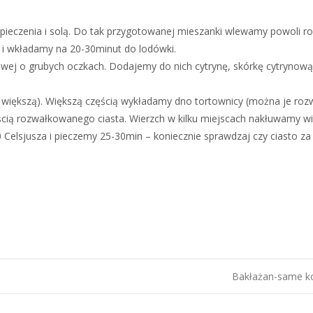
ieczenia i solą. Do tak przygotowanej mieszanki wlewamy powoli r
ę i wkładamy na 20-30minut do lodówki.
owej o grubych oczkach. Dodajemy do nich cytrynę, skórkę cytrynową,
 i większą). Większą częścią wykładamy dno tortownicy (można je roz
ścią rozwałkowanego ciasta. Wierzch w kilku miejscach nakłuwamy w
Celsjusza i pieczemy 25-30min – koniecznie sprawdzaj czy ciasto za
Bakłażan-same k