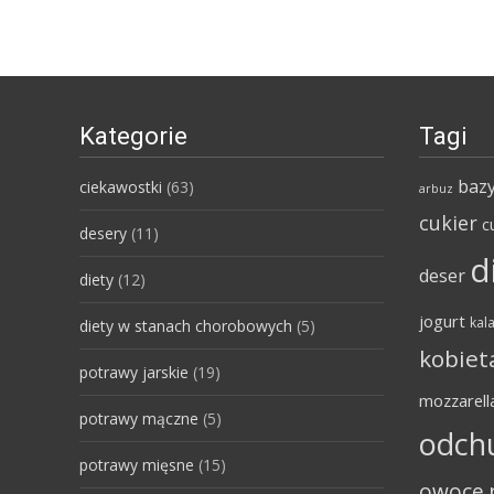
Kategorie
Tagi
bazy
ciekawostki
(63)
arbuz
cukier
c
desery
(11)
d
deser
diety
(12)
jogurt
kala
diety w stanach chorobowych
(5)
kobiet
potrawy jarskie
(19)
mozzarell
potrawy mączne
(5)
odch
potrawy mięsne
(15)
owoce