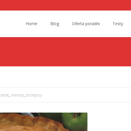
Skip to content
Home
Blog
Oferta poradni
Testy
anie
,
owoce
,
przepisy