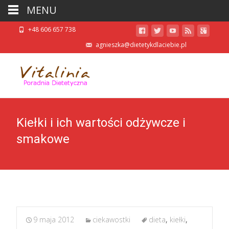
MENU
+48 606 657 738
agnieszka@dietetykdlaciebie.pl
Kiełki i ich wartości odżywcze i
smakowe
9 maja 2012
ciekawostki
dieta
,
kiełki
,