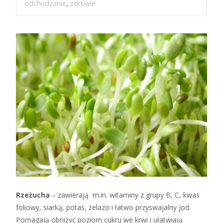
odchudzanie
,
zdrowie
Rzeżucha
– zawierają m.in. witaminy z grupy B, C, kwas
foliowy, siarką, potas, żelazo i łatwo przyswajalny jod.
Pomagają obniżyć poziom cukru we krwi i ułatwiają