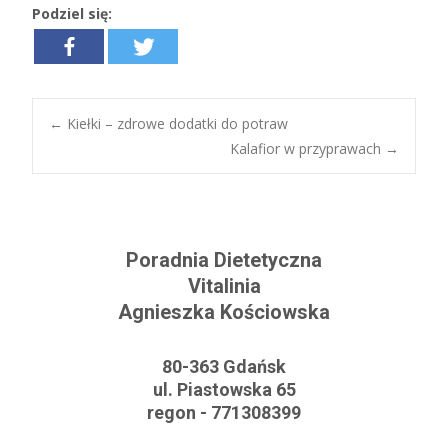
Podziel się:
←
Kiełki – zdrowe dodatki do potraw
Kalafior w przyprawach
→
Post navigation
Poradnia Dietetyczna
Vitalinia
Agnieszka Kościowska
80-363 Gdańsk
ul. Piastowska 65
regon - 771308399