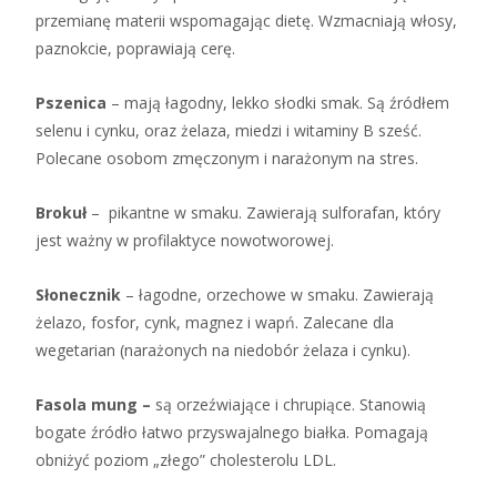
przemianę materii wspomagając dietę. Wzmacniają włosy,
paznokcie, poprawiają cerę.
Pszenica
– mają łagodny, lekko słodki smak. Są źródłem
selenu i cynku, oraz żelaza, miedzi i witaminy B sześć.
Polecane osobom zmęczonym i narażonym na stres.
Brokuł
– pikantne w smaku. Zawierają sulforafan, który
jest ważny w profilaktyce nowotworowej.
Słonecznik
– łagodne, orzechowe w smaku. Zawierają
żelazo, fosfor, cynk, magnez i wapń. Zalecane dla
wegetarian (narażonych na niedobór żelaza i cynku).
Fasola mung –
są orzeźwiające i chrupiące. Stanowią
bogate źródło łatwo przyswajalnego białka. Pomagają
obniżyć poziom „złego” cholesterolu LDL.