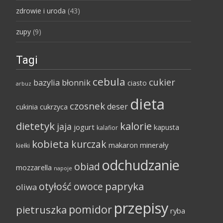
zdrowie i uroda
(43)
zupy
(9)
Tagi
cebula
cukier
bazylia
błonnik
ciasto
arbuz
dieta
czosnek
deser
cukinia
cukrzyca
dietetyk
kalorie
jaja
jogurt
kapusta
kalafior
kobieta
kurczak
makaron
minerały
kiełki
odchudzanie
obiad
mozzarella
napoje
papryka
otyłość
owoce
oliwa
przepisy
pomidor
pietruszka
ryba