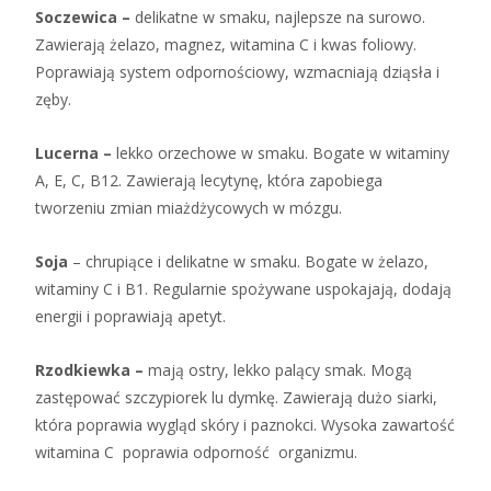
Soczewica –
delikatne w smaku, najlepsze na surowo.
Zawierają żelazo, magnez, witamina C i kwas foliowy.
Poprawiają system odpornościowy, wzmacniają dziąsła i
zęby.
Lucerna –
lekko orzechowe w smaku. Bogate w witaminy
A, E, C, B12. Zawierają lecytynę, która zapobiega
tworzeniu zmian miażdżycowych w mózgu.
Soja
– chrupiące i delikatne w smaku. Bogate w żelazo,
witaminy C i B1. Regularnie spożywane uspokajają, dodają
energii i poprawiają apetyt.
Rzodkiewka –
mają ostry, lekko palący smak. Mogą
zastępować szczypiorek lu dymkę. Zawierają dużo siarki,
która poprawia wygląd skóry i paznokci. Wysoka zawartość
witamina C poprawia odporność organizmu.