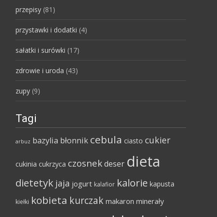
przepisy
(81)
przystawki i dodatki
(4)
sałatki i surówki
(17)
zdrowie i uroda
(43)
zupy
(9)
Tagi
cebula
cukier
bazylia
błonnik
ciasto
arbuz
dieta
czosnek
deser
cukinia
cukrzyca
dietetyk
kalorie
jaja
jogurt
kapusta
kalafior
kobieta
kurczak
makaron
minerały
kiełki