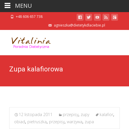
MENU
+48 606 657 738
agnieszka@dietetykdlaciebie.pl
Zupa kalafiorowa
12 listopada 2011
przepisy
,
zupy
kalafior
,
obiad
,
pietruszka
,
przepisy
,
warzywa
,
zupa