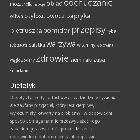
odchudzanie
obiad
mozzarella
napoje
papryka
otyłość
owoce
oliwa
przepisy
pomidor
pietruszka
ryba
warzywa
sałatka
ryż
witaminy
sałata
wołowina
zdrowie
ziemniaki
zupa
węglowodany
śniadanie
Dietetyk
Dietetyk to nie tylko fachowiec w dziedzinie żywienia,
ale zaufany przyjaciel, który jest cierpliwy,
wyrozumiały, otwarty na problemy i w odpowiedni
sposób pomaga nam je przezwyciężać. Jego
zadaniem jest wspomóc proces
leczenia
odpowiednim doborem diety lub poprawić