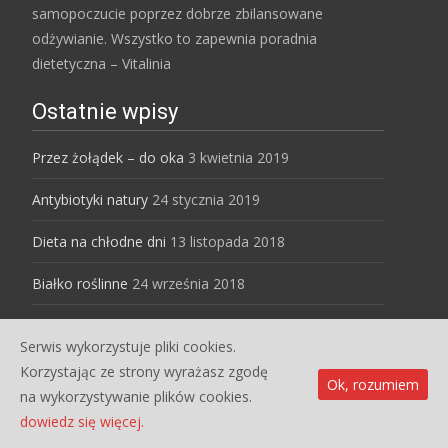
samopoczucie poprzez dobrze zbilansowane
odżywianie. Wszystko to zapewnia poradnia
dietetyczna – Vitalinia
Ostatnie wpisy
Przez żołądek – do oka
3 kwietnia 2019
Antybiotyki natury
24 stycznia 2019
Dieta na chłodne dni
13 listopada 2018
Białko roślinne
24 września 2018
Serwis wykorzystuje pliki cookies.
Copyright © Dietetyk dla Ciebie
Korzystając ze strony wyrażasz zgodę
Ok, rozumiem
Powered by WordPress
, Designed and Developed by
na wykorzystywanie plików cookies.
templatesnext
dowiedz się więcej.