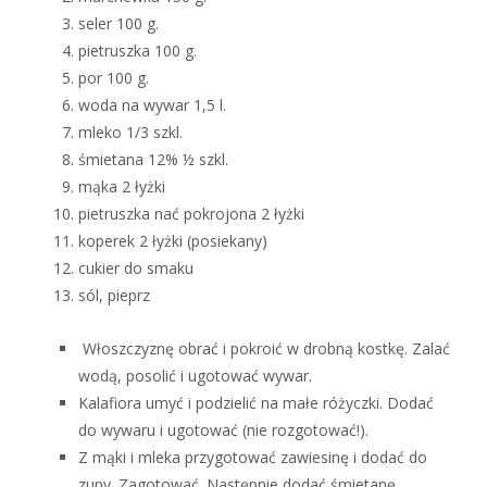
seler 100 g.
pietruszka 100 g.
por 100 g.
woda na wywar 1,5 l.
mleko 1/3 szkl.
śmietana 12% ½ szkl.
mąka 2 łyżki
pietruszka nać pokrojona 2 łyżki
koperek 2 łyżki (posiekany)
cukier do smaku
sól, pieprz
Włoszczyznę obrać i pokroić w drobną kostkę. Zalać
wodą, posolić i ugotować wywar.
Kalafiora umyć i podzielić na małe różyczki. Dodać
do wywaru i ugotować (nie rozgotować!).
Z mąki i mleka przygotować zawiesinę i dodać do
zupy. Zagotować. Następnie dodać śmietanę,