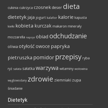
dieta
czosnek
deser
cukinia
cukrzyca
dietetyk
kalorie
jaja
jogurt
kapusta
kalafior
kobieta
kurczak
makaron
minerały
kiełki
odchudzanie
obiad
mozzarella
napoje
papryka
otyłość
owoce
oliwa
przepisy
pomidor
pietruszka
ryba
warzywa
sałatka
ryż
witaminy
sałata
wołowina
zdrowie
ziemniaki
zupa
węglowodany
śniadanie
Dietetyk