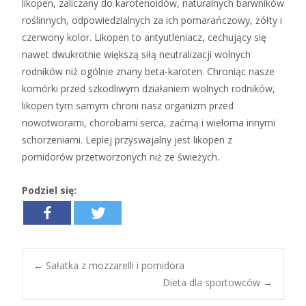
likopen, zaliczany do karotenoidów, naturalnych barwników
roślinnych, odpowiedzialnych za ich pomarańczowy, żółty i
czerwony kolor. Likopen to antyutleniacz, cechujący się
nawet dwukrotnie większą siłą neutralizacji wolnych
rodników niż ogólnie znany beta-karoten. Chroniąc nasze
komórki przed szkodliwym działaniem wolnych rodników,
likopen tym samym chroni nasz organizm przed
nowotworami, chorobami serca, zaćmą i wieloma innymi
schorzeniami. Lepiej przyswajalny jest likopen z
pomidorów przetworzonych niż ze świeżych.
Podziel się:
←
Sałatka z mozzarelli i pomidora
Dieta dla sportowców
→
Post navigation