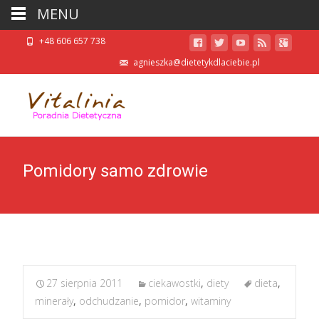
MENU
+48 606 657 738
agnieszka@dietetykdlaciebie.pl
Pomidory samo zdrowie
27 sierpnia 2011
ciekawostki
,
diety
dieta
,
minerały
,
odchudzanie
,
pomidor
,
witaminy