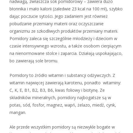
nadwagą, zwłaszcza sok pomidorowy – zawiera dużo
błonnika i mało kalorii (zaledwie 23 kcal na 100 ml), szybko
dając poczucie sytości. Jego zadaniem jest również
pobudzanie przemiany materii oraz oczyszczanie
organizmu ze szkodliwych produktów przemiany materii.
Pomidory zaleca się szczególnie młodzieży i dzieciom w
czasie intensywnego wzrostu, a także osobom cierpiącym
na nienormowane stolce i zaparcia. Działają uspokajająco,
bo zawierają sole bromu.
Pomidory to źródło witamin i substancji odżywczych. Z
witamin najwięcej zawierają karotenu, ponadto witaminy:
C, K, E, B1, B2, B3, B6, kwas foliowy i biotynę. Ze
składników mineralnych, pomidory najbogatsze są w
potas, sód, fosfor, magnez, wapń, żelazo, miedź, cynk,
mangan.
Ale przede wszystkim pomidory są niezwykle bogate w