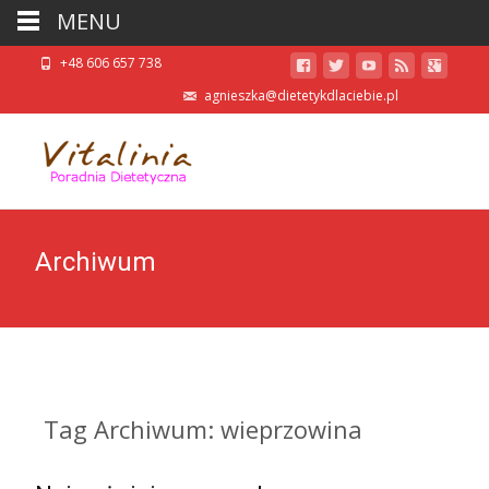
MENU
+48 606 657 738
agnieszka@dietetykdlaciebie.pl
Archiwum
Tag Archiwum: wieprzowina