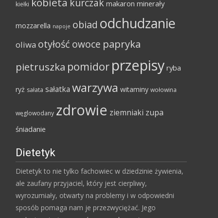
kobieta
kurczak
makaron
minerały
kiełki
odchudzanie
obiad
mozzarella
napoje
papryka
otyłość
owoce
oliwa
przepisy
pomidor
pietruszka
ryba
warzywa
sałatka
ryż
witaminy
sałata
wołowina
zdrowie
ziemniaki
zupa
węglowodany
śniadanie
Dietetyk
Dietetyk to nie tylko fachowiec w dziedzinie żywienia,
ale zaufany przyjaciel, który jest cierpliwy,
wyrozumiały, otwarty na problemy i w odpowiedni
sposób pomaga nam je przezwyciężać. Jego