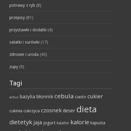
potrawy z ryb
(8)
przepisy
(81)
przystawki i dodatki
(4)
sałatki i surówki
(17)
zdrowie i uroda
(43)
zupy
(9)
Tagi
cebula
cukier
bazylia
błonnik
ciasto
arbuz
dieta
czosnek
deser
cukinia
cukrzyca
dietetyk
kalorie
jaja
jogurt
kapusta
kalafior