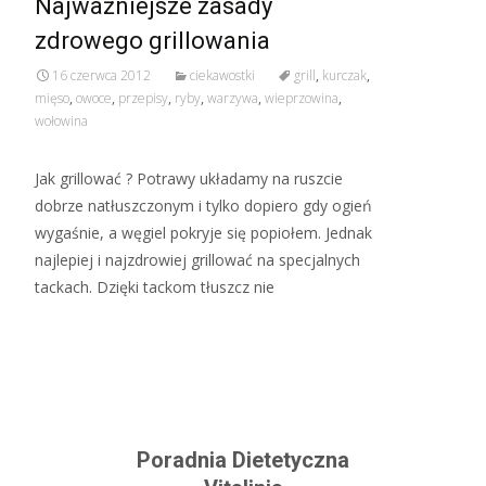
Najważniejsze zasady
zdrowego grillowania
16 czerwca 2012
ciekawostki
grill
,
kurczak
,
mięso
,
owoce
,
przepisy
,
ryby
,
warzywa
,
wieprzowina
,
wołowina
Jak grillować ? Potrawy układamy na ruszcie
dobrze natłuszczonym i tylko dopiero gdy ogień
wygaśnie, a węgiel pokryje się popiołem. Jednak
najlepiej i najzdrowiej grillować na specjalnych
tackach. Dzięki tackom tłuszcz nie
Read More…
Poradnia Dietetyczna