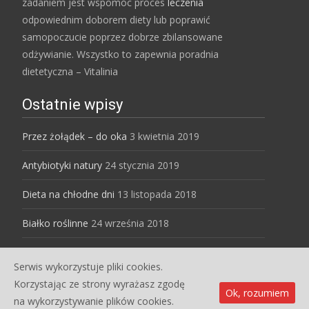
zadaniem jest wspomóc proces
leczenia
odpowiednim doborem diety lub poprawić
samopoczucie poprzez dobrze zbilansowane
odżywianie. Wszystko to zapewnia poradnia
dietetyczna – Vitalinia
Ostatnie wpisy
Przez żołądek – do oka
3 kwietnia 2019
Antybiotyki natury
24 stycznia 2019
Dieta na chłodne dni
13 listopada 2018
Białko roślinne
24 września 2018
Serwis wykorzystuje pliki cookies.
Copyright © Dietetyk dla Ciebie
Korzystając ze strony wyrażasz zgodę
Ok, rozumiem
Powered by WordPress
, Designed and Developed by
na wykorzystywanie plików cookies.