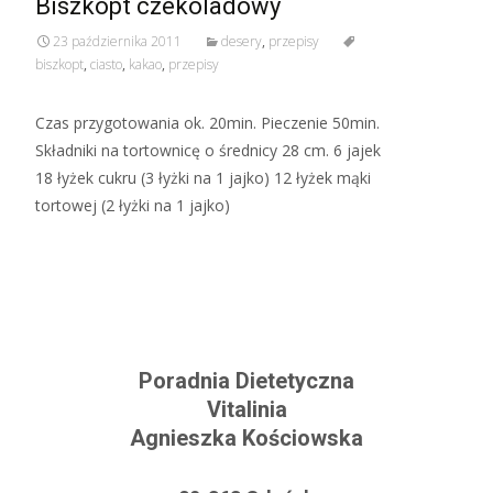
Biszkopt czekoladowy
23 października 2011
desery
,
przepisy
biszkopt
,
ciasto
,
kakao
,
przepisy
Czas przygotowania ok. 20min. Pieczenie 50min.
Składniki na tortownicę o średnicy 28 cm. 6 jajek
18 łyżek cukru (3 łyżki na 1 jajko) 12 łyżek mąki
tortowej (2 łyżki na 1 jajko)
Read More…
Poradnia Dietetyczna
Vitalinia
Agnieszka Kościowska