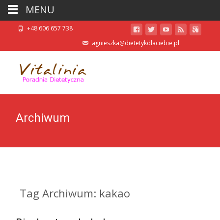
MENU
+48 606 657 738
agnieszka@dietetykdlaciebie.pl
Archiwum
Tag Archiwum: kakao