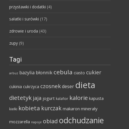
przystawki i dodatki
(4)
sałatki i surówki
(17)
zdrowie i uroda
(43)
zupy
(9)
Tagi
cebula
cukier
bazylia
błonnik
ciasto
arbuz
dieta
czosnek
deser
cukinia
cukrzyca
dietetyk
kalorie
jaja
jogurt
kapusta
kalafior
kobieta
kurczak
makaron
minerały
kiełki
odchudzanie
obiad
mozzarella
napoje