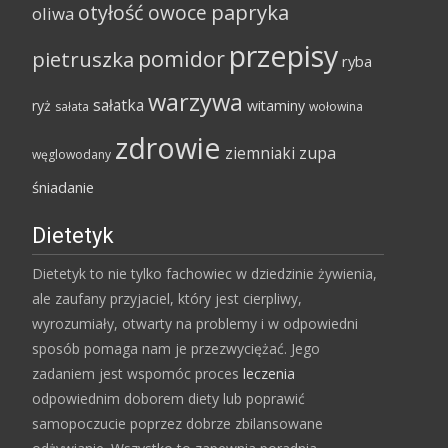
papryka
otyłość
owoce
oliwa
przepisy
pomidor
pietruszka
ryba
warzywa
sałatka
ryż
witaminy
sałata
wołowina
zdrowie
ziemniaki
zupa
węglowodany
śniadanie
Dietetyk
Dietetyk to nie tylko fachowiec w dziedzinie żywienia,
ale zaufany przyjaciel, który jest cierpliwy,
wyrozumiały, otwarty na problemy i w odpowiedni
sposób pomaga nam je przezwyciężać. Jego
zadaniem jest wspomóc proces
leczenia
odpowiednim doborem diety lub poprawić
samopoczucie poprzez dobrze zbilansowane