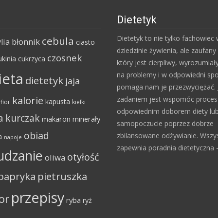
Dietetyk
Dietetyk to nie tylko fachowiec
cebula
lia
błonnik
ciasto
dziedzinie żywienia, ale zaufany 
czosnek
ukinia
cukrzyca
który jest cierpliwy, wyrozumiał
ieta
na problemy i w odpowiedni sp
dietetyk
jaja
pomaga nam je przezwyciężać. 
kalorie
zadaniem jest wspomóc proce
kapusta
fior
kiełki
odpowiednim doborem diety lu
a
kurczak
makaron
minerały
samopoczucie poprzez dobrze
obiad
zbilansowane odżywianie. Wszy
a
napoje
zapewnia poradnia dietetyczna – 
udzanie
otyłość
oliwa
papryka
pietruszka
przepisy
or
ryba
ryż