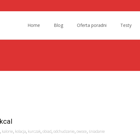
Skip to content
Home
Blog
Oferta poradni
Testy
kcal
,
kalorie
,
kolacja
,
kurczak
,
obiad
,
odchudzanie
,
owoce
,
śniadanie