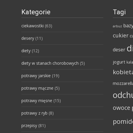
Kategorie
Tagi
bazy
ciekawostki
(63)
arbuz
cukier
c
desery
(11)
d
deser
diety
(12)
jogurt
kala
diety w stanach chorobowych
(5)
kobiet
potrawy jarskie
(19)
mozzarell
potrawy mączne
(5)
odch
potrawy mięsne
(15)
owoce
potrawy z ryb
(8)
pomid
przepisy
(81)