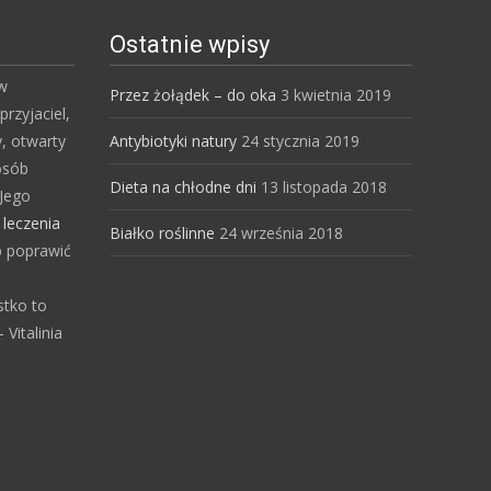
Ostatnie wpisy
 w
Przez żołądek – do oka
3 kwietnia 2019
przyjaciel,
y, otwarty
Antybiotyki natury
24 stycznia 2019
osób
Dieta na chłodne dni
13 listopada 2018
Jego
s
leczenia
Białko roślinne
24 września 2018
b poprawić
stko to
Vitalinia