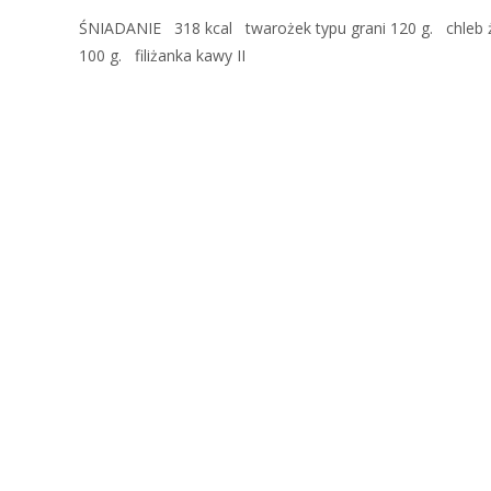
ŚNIADANIE 318 kcal twarożek typu grani 120 g. chleb ży
100 g. filiżanka kawy II
Read More…