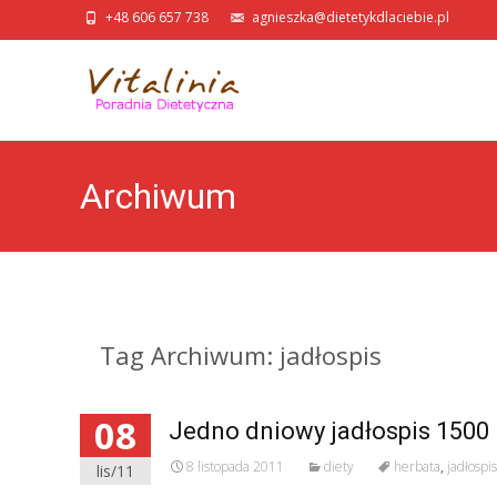
+48 606 657 738
agnieszka@dietetykdlaciebie.pl
Archiwum
Tag Archiwum: jadłospis
08
Jedno dniowy jadłospis 1500 
8 listopada 2011
diety
herbata
,
jadłospis
lis/11