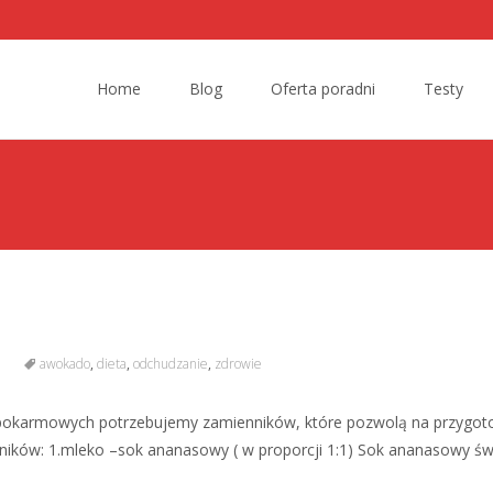
Skip to content
Home
Blog
Oferta poradni
Testy
awokado
,
dieta
,
odchudzanie
,
zdrowie
ji pokarmowych potrzebujemy zamienników, które pozwolą na przygo
nników: 1.mleko –sok ananasowy ( w proporcji 1:1) Sok ananasowy św