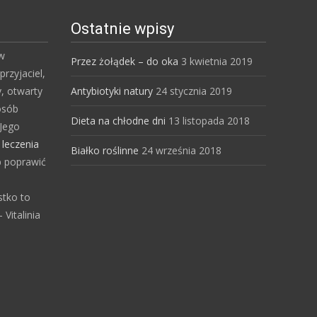
Ostatnie wpisy
 w
Przez żołądek – do oka
3 kwietnia 2019
przyjaciel,
y, otwarty
Antybiotyki natury
24 stycznia 2019
osób
Dieta na chłodne dni
13 listopada 2018
Jego
s
leczenia
Białko roślinne
24 września 2018
b poprawić
stko to
Vitalinia