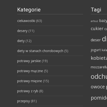
Kategorie
Tagi
bazy
ciekawostki
(63)
arbuz
cukier
c
desery
(11)
d
deser
diety
(12)
jogurt
kala
diety w stanach chorobowych
(5)
kobiet
potrawy jarskie
(19)
mozzarell
potrawy mączne
(5)
odch
potrawy mięsne
(15)
owoce
potrawy z ryb
(8)
pomid
przepisy
(81)