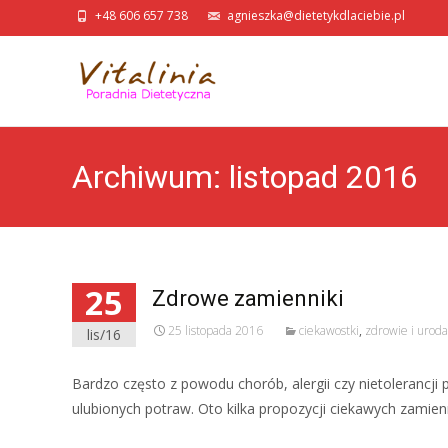
+48 606 657 738
agnieszka@dietetykdlaciebie.pl
Archiwum: listopad 2016
25
Zdrowe zamienniki
25 listopada 2016
ciekawostki
,
zdrowie i uroda
lis/16
Bardzo często z powodu chorób, alergii czy nietoleranc
ulubionych potraw. Oto kilka propozycji ciekawych zamie
Read More…