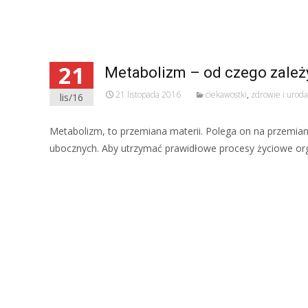
21
Metabolizm – od czego zależ
21 listopada 2016
ciekawostki
,
zdrowie i uroda
lis/16
Metabolizm, to przemiana materii. Polega on na przemia
ubocznych. Aby utrzymać prawidłowe procesy życiowe org
Read More…