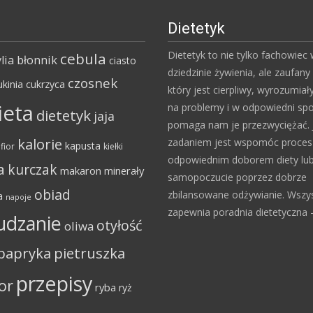
Dietetyk
Dietetyk to nie tylko fachowiec
cebula
lia
błonnik
ciasto
dziedzinie żywienia, ale zaufany 
czosnek
ukinia
cukrzyca
który jest cierpliwy, wyrozumiał
ieta
na problemy i w odpowiedni sp
dietetyk
jaja
pomaga nam je przezwyciężać. 
kalorie
zadaniem jest wspomóc proce
kapusta
fior
kiełki
odpowiednim doborem diety lu
a
kurczak
makaron
minerały
samopoczucie poprzez dobrze
obiad
zbilansowane odżywianie. Wszy
a
napoje
zapewnia poradnia dietetyczna – 
udzanie
otyłość
oliwa
papryka
pietruszka
przepisy
or
ryba
ryż