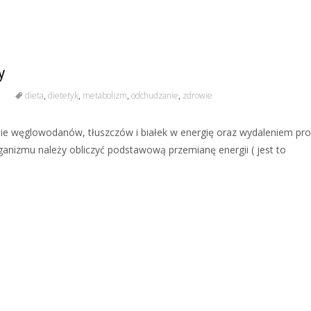
y
dieta
,
dietetyk
,
metabolizm
,
odchudzanie
,
zdrowie
nie węglowodanów, tłuszczów i białek w energię oraz wydaleniem pr
anizmu należy obliczyć podstawową przemianę energii ( jest to