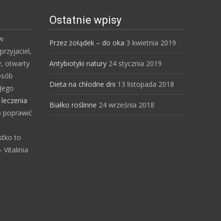
Ostatnie wpisy
 w
Przez żołądek – do oka
3 kwietnia 2019
przyjaciel,
y, otwarty
Antybiotyki natury
24 stycznia 2019
osób
Dieta na chłodne dni
13 listopada 2018
Jego
s
leczenia
Białko roślinne
24 września 2018
b poprawić
stko to
Vitalinia