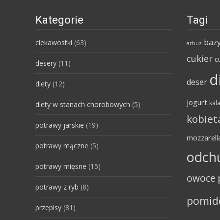
Kategorie
Tagi
bazy
ciekawostki
(63)
arbuz
cukier
c
desery
(11)
d
deser
diety
(12)
jogurt
kala
diety w stanach chorobowych
(5)
kobiet
potrawy jarskie
(19)
mozzarell
potrawy mączne
(5)
odch
potrawy mięsne
(15)
owoce
potrawy z ryb
(8)
pomid
przepisy
(81)