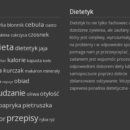
Dietetyk
Dietetyk to nie tylko fachowiec
cebula
lia
błonnik
ciasto
dziedzinie żywienia, ale zaufany 
czosnek
ukinia
cukrzyca
który jest cierpliwy, wyrozumiał
ieta
na problemy i w odpowiedni sp
dietetyk
jaja
pomaga nam je przezwyciężać. 
kalorie
zadaniem jest wspomóc proce
kapusta
fior
kiełki
odpowiednim doborem diety lu
a
kurczak
makaron
minerały
samopoczucie poprzez dobrze
obiad
zbilansowane odżywianie. Wszy
a
napoje
zapewnia poradnia dietetyczna – 
udzanie
otyłość
oliwa
papryka
pietruszka
przepisy
or
ryba
ryż