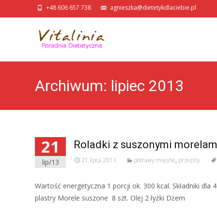
+48 606 657 738
agnieszka@dietetykdlaciebie.pl
Archiwum: lipiec 2013
21
Roladki z suszonymi morelam
21 lipca 2013
potrawy mięsne
,
przepisy
lip/13
Wartość energetyczna 1 porcji ok. 300 kcal. Składniki dl
plastry Morele suszone 8 szt. Olej 2 łyżki Dżem
Read More…