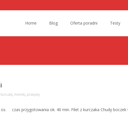
Skip to content
Home
Blog
Oferta poradni
Testy
i
kurczak
,
morele
,
przepisy
a 4 os. czas przygotowania ok. 40 min. Filet z kurczaka Chudy bocze