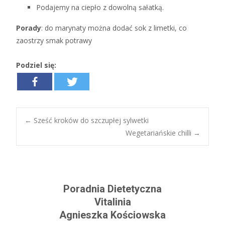
Podajemy na ciepło z dowolną sałatką.
Porady
: do marynaty można dodać sok z limetki, co
zaostrzy smak potrawy
Podziel się:
←
Sześć kroków do szczupłej sylwetki
Wegetariańskie chilli
→
Post navigation
Poradnia Dietetyczna
Vitalinia
Agnieszka Kościowska