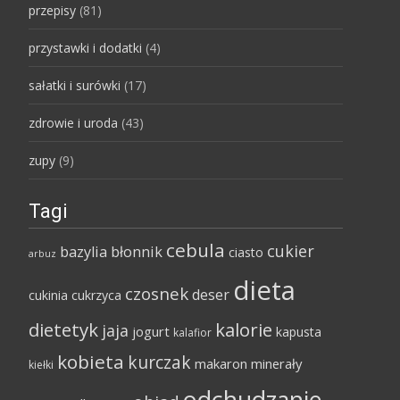
przepisy
(81)
przystawki i dodatki
(4)
sałatki i surówki
(17)
zdrowie i uroda
(43)
zupy
(9)
Tagi
cebula
cukier
bazylia
błonnik
ciasto
arbuz
dieta
czosnek
deser
cukinia
cukrzyca
dietetyk
kalorie
jaja
jogurt
kapusta
kalafior
kobieta
kurczak
makaron
minerały
kiełki
odchudzanie