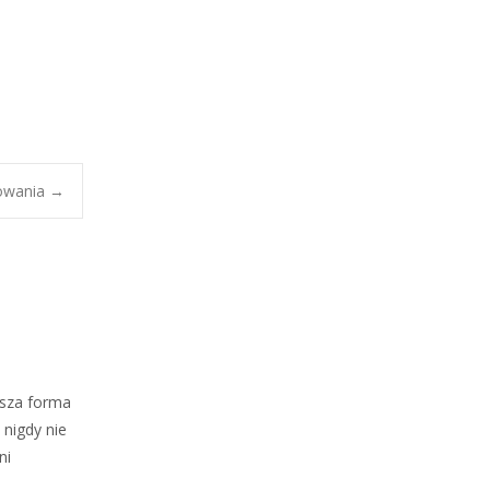
lowania
→
jsza forma
 nigdy nie
ni