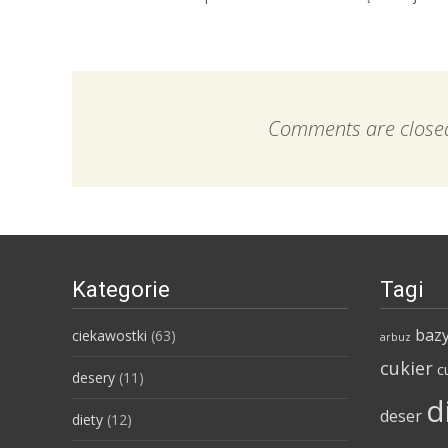
Comments are close
Kategorie
Tagi
bazy
ciekawostki
(63)
arbuz
cukier
c
desery
(11)
d
deser
diety
(12)