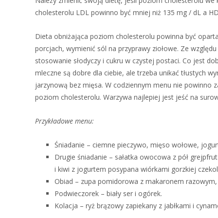
Należy zmienić swoją dietę, jeśli poziom cholesterolu we 
cholesterolu LDL powinno być mniej niż 135 mg / dL a H
Dieta obniżająca poziom cholesterolu powinna być oparta 
porcjach, wymienić sól na przyprawy ziołowe. Ze względu
stosowanie słodyczy i cukru w czystej postaci. Co jest dobr
mleczne są dobre dla ciebie, ale trzeba unikać tłustych w
jarzynową bez mięsa. W codziennym menu nie powinno z
poziom cholesterolu. Warzywa najlepiej jest jeść na suro
Przykładowe menu
:
Śniadanie – ciemne pieczywo, mięso wołowe, jogurt
Drugie śniadanie – sałatka owocowa z pół grejpfru
i kiwi z jogurtem posypana wiórkami gorzkiej czekol
Obiad – zupa pomidorowa z makaronem razowym, łosoś
Podwieczorek – biały ser i ogórek.
Kolacja – ryż brązowy zapiekany z jabłkami i cyna