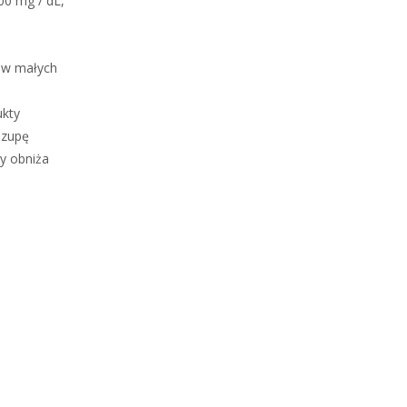
00 mg / dL,
e w małych
ukty
 zupę
y obniża