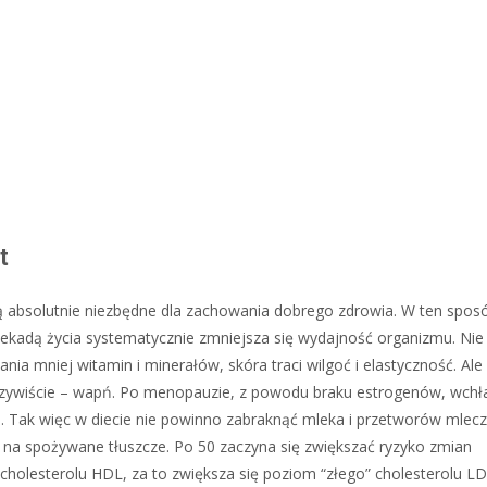
t
 są absolutnie niezbędne dla zachowania dobrego zdrowia. W ten spo
 dekadą życia systematycznie zmniejsza się wydajność organizmu. Ni
nia mniej witamin i minerałów, skóra traci wilgoć i elastyczność. Ale 
 Oczywiście – wapń. Po menopauzie, z powodu braku estrogenów, wchł
Tak więc w diecie nie powinno zabraknąć mleka i przetworów mleczn
 na spożywane tłuszcze. Po 50 zaczyna się zwiększać ryzyko zmian
holesterolu HDL, za to zwiększa się poziom “złego” cholesterolu L