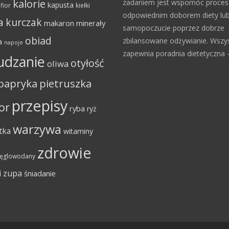
kalorie
zadaniem jest wspomóc proce
kapusta
fior
kiełki
odpowiednim doborem diety lu
a
kurczak
makaron
minerały
samopoczucie poprzez dobrze
obiad
zbilansowane odżywianie. Wszy
a
napoje
zapewnia poradnia dietetyczna – 
udzanie
otyłość
oliwa
papryka
pietruszka
przepisy
or
ryba
ryż
warzywa
tka
witaminy
zdrowie
ęglowodany
i
zupa
śniadanie