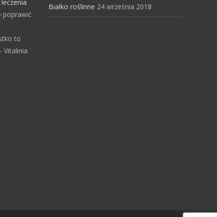
s
leczenia
Białko roślinne
24 września 2018
b poprawić
stko to
Vitalinia