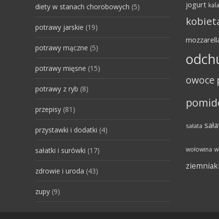
jogurt
kala
diety w stanach chorobowych
(5)
kobiet
potrawy jarskie
(19)
mozzarell
potrawy mączne
(5)
odch
potrawy mięsne
(15)
owoce
potrawy z ryb
(8)
pomid
przepisy
(81)
sała
sałata
przystawki i dodatki
(4)
wołowina
w
sałatki i surówki
(17)
ziemniak
zdrowie i uroda
(43)
zupy
(9)