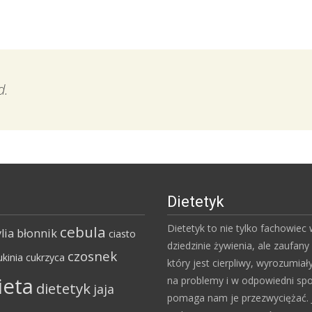
d.
Dietetyk
Dietetyk to nie tylko fachowiec
cebula
lia
błonnik
ciasto
dziedzinie żywienia, ale zaufany 
czosnek
ukinia
cukrzyca
który jest cierpliwy, wyrozumiał
ieta
na problemy i w odpowiedni sp
dietetyk
jaja
pomaga nam je przezwyciężać. 