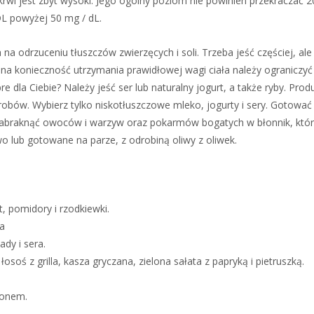
krwi jest zbyt wysoki. Jego ogólny poziom nie powinien przekraczać 2
DL powyżej 50 mg / dL.
na odrzuceniu tłuszczów zwierzęcych i soli. Trzeba jeść częściej, al
 na konieczność utrzymania prawidłowej wagi ciała należy ograniczyć
e dla Ciebie? Należy jeść ser lub naturalny jogurt, a także ryby. Prod
yrobów. Wybierz tylko niskotłuszczowe mleko, jogurty i sery. Gotować
abraknąć owoców i warzyw oraz pokarmów bogatych w błonnik, któr
wo lub gotowane na parze, z odrobiną oliwy z oliwek.
, pomidory i rzodkiewki.
ta
ady i sera.
 z grilla, kasza gryczana, zielona sałata z papryką i pietruszką.
monem.