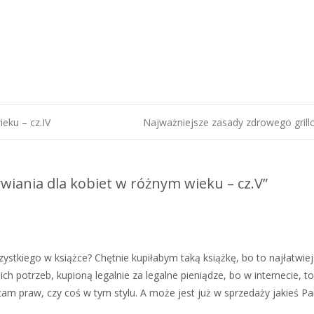
eku – cz.IV
Najważniejsze zasady zdrowego gril
iania dla kobiet w różnym wieku – cz.V
”
ystkiego w książce? Chętnie kupiłabym taką książkę, bo to najłatwie
h potrzeb, kupioną legalnie za legalne pieniądze, bo w internecie, to
tam praw, czy coś w tym stylu. A może jest już w sprzedaży jakieś Pa