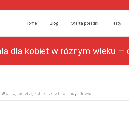
Skip to content
Home
Blog
Oferta poradni
Testy
a dla kobiet w różnym wieku – 
dieta
,
dietetyk
,
kobieta
,
odchudzanie
,
zdrowie