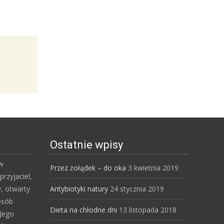
Ostatnie wpisy
 w
Przez żołądek – do oka
3 kwietnia 2019
przyjaciel,
y, otwarty
Antybiotyki natury
24 stycznia 2019
osób
Dieta na chłodne dni
13 listopada 2018
Jego