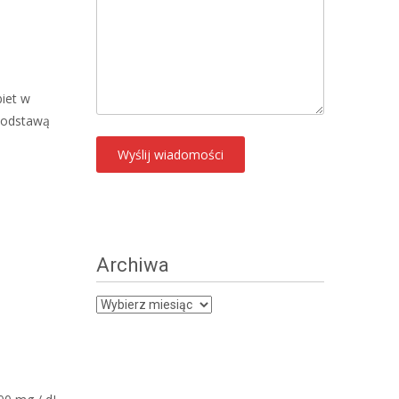
iet w
 Podstawą
Archiwa
Archiwa