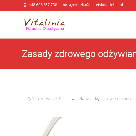
+48 606 657 738
agnieszka@dietetykdlaciebie.pl
Zasady zdrowego odżywiani
15 czerwca 2012
ciekawostki
,
zdrowie i uroda