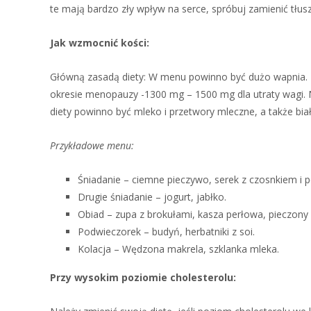
te mają bardzo zły wpływ na serce, spróbuj zamienić tłusz
Jak wzmocnić
kości:
Główną zasadą diety: W menu powinno być dużo wapnia. 
okresie menopauzy -1300 mg – 1500 mg dla utraty wagi. 
diety powinno być mleko i przetwory mleczne, a także biał
Przykładowe menu
:
Śniadanie – ciemne pieczywo, serek z czosnkiem i 
Drugie śniadanie – jogurt, jabłko.
Obiad – zupa z brokułami, kasza perłowa, pieczony 
Podwieczorek – budyń, herbatniki z soi.
Kolacja – Wędzona makrela, szklanka mleka.
Przy wysokim poziomie cholesterolu: