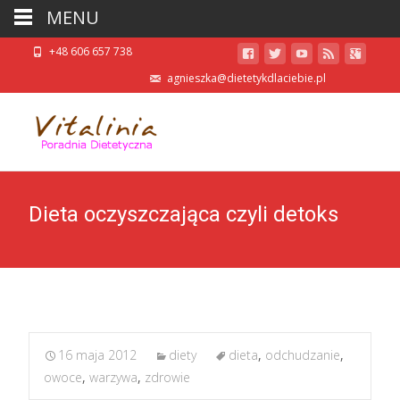
MENU
+48 606 657 738
agnieszka@dietetykdlaciebie.pl
Dieta oczyszczająca czyli detoks
16 maja 2012
diety
dieta
,
odchudzanie
,
owoce
,
warzywa
,
zdrowie