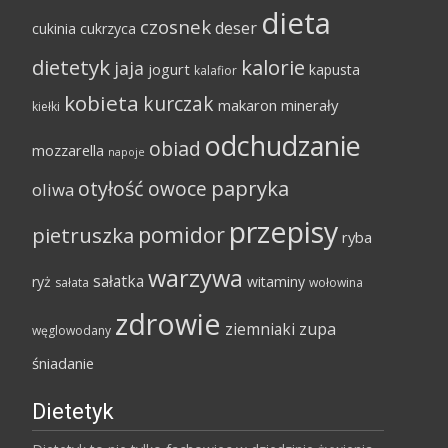
dieta
czosnek
deser
cukinia
cukrzyca
dietetyk
kalorie
jaja
jogurt
kapusta
kalafior
kobieta
kurczak
makaron
minerały
kiełki
odchudzanie
obiad
mozzarella
napoje
papryka
otyłość
owoce
oliwa
przepisy
pomidor
pietruszka
ryba
warzywa
sałatka
ryż
witaminy
sałata
wołowina
zdrowie
ziemniaki
zupa
węglowodany
śniadanie
Dietetyk