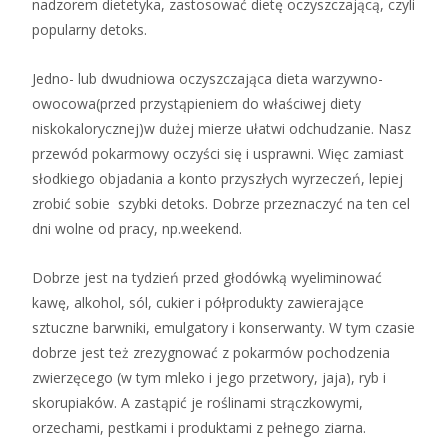
nadzorem dietetyka, zastosować dietę oczyszczającą, czyli
popularny detoks.
Jedno- lub dwudniowa oczyszczająca dieta warzywno-
owocowa(przed przystąpieniem do właściwej diety
niskokalorycznej)w dużej mierze ułatwi odchudzanie. Nasz
przewód pokarmowy oczyści się i usprawni. Więc zamiast
słodkiego objadania a konto przyszłych wyrzeczeń, lepiej
zrobić sobie szybki detoks. Dobrze przeznaczyć na ten cel
dni wolne od pracy, np.weekend.
Dobrze jest na tydzień przed głodówką wyeliminować
kawę, alkohol, sól, cukier i półprodukty zawierające
sztuczne barwniki, emulgatory i konserwanty. W tym czasie
dobrze jest też zrezygnować z pokarmów pochodzenia
zwierzęcego (w tym mleko i jego przetwory, jaja), ryb i
skorupiaków. A zastąpić je roślinami strączkowymi,
orzechami, pestkami i produktami z pełnego ziarna.