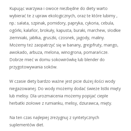
Kupując warzywa i owoce niezbędne do diety warto
wybierać te z upraw ekologicznych, oraz te które lubimy ,
np.: sałata, szpinak, pomidory, papryka, cykoria, cebula,
ogórki, kalafior, brokuły, kapusta, buraki, marchew, słodkie
ziemniaki, jabłka, gruszki, czosnek, jagody, maliny.
Możemy też zaopatrzyć się w banany, grejpfruty, mango,
awokado, arbuza, melona, winogrona, pomarańcze.
Dobrze mieć w domu sokowirówkę lub blender do
przygotowywania soków.
W czasie diety bardzo ważne jest picie dużej ilości wody
niegazowanej. Do wody możemy dodać świeże listki mięty
lub melisy. Dla urozmaicenia możemy popijać ciepłe
herbatki ziołowe z rumianku, melisy, dziurawca, mięty.
Na ten czas najlepiej zrezygnuj z syntetycznych
suplementów diet.