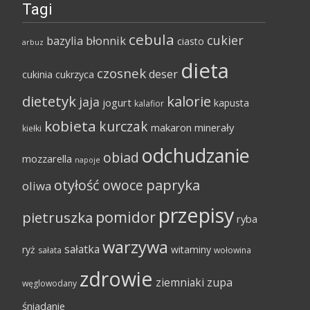
Tagi
cebula
cukier
bazylia
błonnik
ciasto
arbuz
dieta
czosnek
deser
cukinia
cukrzyca
dietetyk
kalorie
jaja
jogurt
kapusta
kalafior
kobieta
kurczak
makaron
minerały
kiełki
odchudzanie
obiad
mozzarella
napoje
papryka
otyłość
owoce
oliwa
przepisy
pomidor
pietruszka
ryba
warzywa
sałatka
ryż
witaminy
sałata
wołowina
zdrowie
ziemniaki
zupa
węglowodany
śniadanie