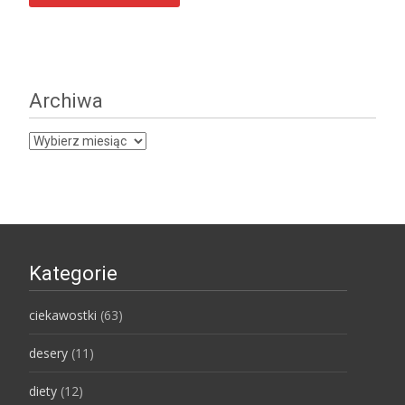
Archiwa
Archiwa
Kategorie
ciekawostki
(63)
desery
(11)
diety
(12)