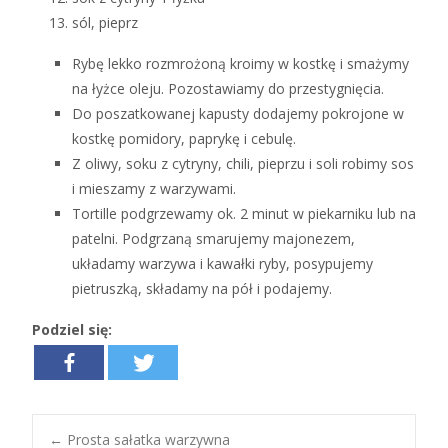
sól, pieprz
Rybę lekko rozmrożoną kroimy w kostkę i smażymy
na łyżce oleju. Pozostawiamy do przestygnięcia.
Do poszatkowanej kapusty dodajemy pokrojone w
kostkę pomidory, paprykę i cebulę.
Z oliwy, soku z cytryny, chili, pieprzu i soli robimy sos
i mieszamy z warzywami.
Tortille podgrzewamy ok. 2 minut w piekarniku lub na
patelni. Podgrzaną smarujemy majonezem,
układamy warzywa i kawałki ryby, posypujemy
pietruszką, składamy na pół i podajemy.
Podziel się:
←
Prosta sałatka warzywna