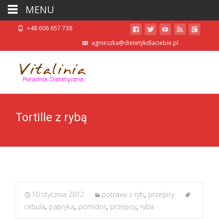
MENU
+48 606 657 738
agnieszka@dietetykdlaciebie.pl
Tortille z rybą
10 stycznia 2012
potrawy z ryb
,
przepisy
cebula
,
papryka
,
pomidor
,
przepisy
,
ryba