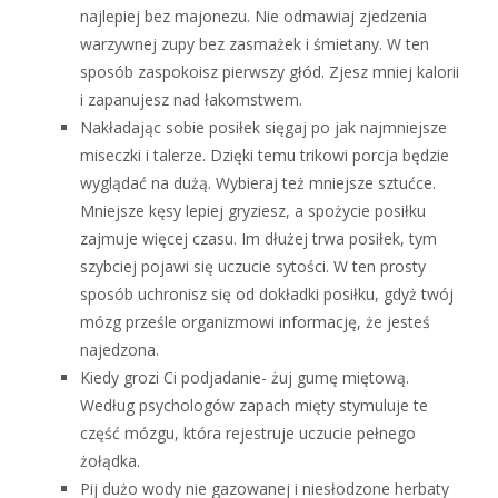
najlepiej bez majonezu. Nie odmawiaj zjedzenia
warzywnej zupy bez zasmażek i śmietany. W ten
sposób zaspokoisz pierwszy głód. Zjesz mniej kalorii
i zapanujesz nad łakomstwem.
Nakładając sobie posiłek sięgaj po jak najmniejsze
miseczki i talerze. Dzięki temu trikowi porcja będzie
wyglądać na dużą. Wybieraj też mniejsze sztućce.
Mniejsze kęsy lepiej gryziesz, a spożycie posiłku
zajmuje więcej czasu. Im dłużej trwa posiłek, tym
szybciej pojawi się uczucie sytości. W ten prosty
sposób uchronisz się od dokładki posiłku, gdyż twój
mózg prześle organizmowi informację, że jesteś
najedzona.
Kiedy grozi Ci podjadanie- żuj gumę miętową.
Według psychologów zapach mięty stymuluje te
część mózgu, która rejestruje uczucie pełnego
żołądka.
Pij dużo wody nie gazowanej i niesłodzone herbaty