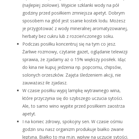
(najlepiej ziołowe). Wypicie szklanki wody na pół
godziny przed posiłkiem zmniejsza apetyt. Dobrym
sposobem na głód jest ssanie kostek lodu. Możesz
je przygotować z wody mineralnej aromatyzowanej,
herbaty bez cukru lub z rozcieńczonego soku.
Podczas posiłku koncentruj się na tym co jesz.
Żarliwe rozmowy, czytanie gazet, oglądanie telewizji
sprawia, że zjadamy aż o 15% większy posiłek. Idąc
do kina nie kupuj jedzenia np. popcornu, chipsów,
solonych orzeszków. Zajęta śledzeniem akcji, nie
zauważasz ile zjadasz.
W czasie posiłku wypij lampkę wytrawnego wina,
które przyczynia się do szybszego uczucia sytości.
Ale, to samo wino wypite przed posiłkiem zaostrza
apetyt.
I na koniec zdrowy, spokojny sen. W czasie ośmiu
godzin snu nasz organizm produkuje białko zwane
leptyna. Białko to ma m.in. wpływ na uczucie sytości.