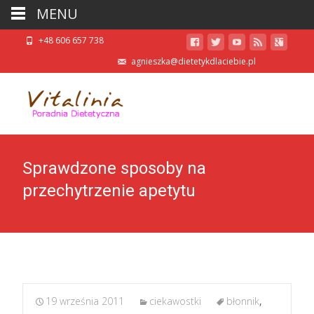
MENU
+48 606 657 738
agnieszka@dietetykdlaciebie.pl
Sprawdzone sposoby na
przechytrzenie apetytu
19 września 2011
ciekawostki
błonnik
,