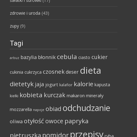
sałatki i surówki
(17)
zdrowie i uroda
(43)
zupy
(9)
Tagi
cebula
cukier
bazylia
błonnik
ciasto
arbuz
dieta
czosnek
deser
cukinia
cukrzyca
dietetyk
kalorie
jaja
jogurt
kapusta
kalafior
kobieta
kurczak
makaron
minerały
kiełki
odchudzanie
obiad
mozzarella
napoje
papryka
otyłość
owoce
oliwa
przepisy
pomidor
pietruszka
ryba