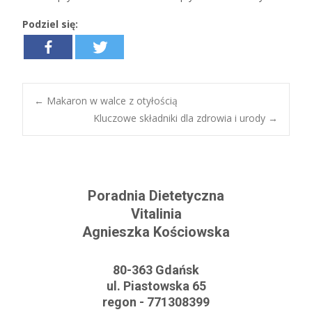
Podziel się:
←
Makaron w walce z otyłością
Kluczowe składniki dla zdrowia i urody
→
Post navigation
Poradnia Dietetyczna
Vitalinia
Agnieszka Kościowska
80-363 Gdańsk
ul. Piastowska 65
regon - 771308399