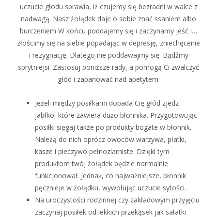
uczucie głodu sprawia, iż czujemy się bezradni w walce z
nadwagą. Nasz żołądek daje o sobie znać ssaniem albo
burczeniem W końcu poddajemy się i zaczynamy jeść i…
złościmy się na siebie popadając w depresję, zniechęcenie
i rezygnację. Dlatego nie poddawajmy się. Bądźmy
sprytniejsi. Zastosuj poniższe rady, a pomogą Ci zwalczyć
głód i zapanować nad apetytem.
Jeżeli między posiłkami dopada Cię głód zjedz
jabłko, które zawiera dużo błonnika. Przygotowując
posiłki sięgaj także po produkty bogate w błonnik.
Należą do nich oprócz owoców warzywa, płatki,
kasze i pieczywo pełnoziarniste. Dzięki tym
produktom twój żołądek będzie normalnie
funkcjonował. Jednak, co najważniejsze, błonnik
pęcznieje w żołądku, wywołując uczucie sytości.
Na uroczystości rodzinnej czy zakładowym przyjęciu
zaczynaj posiłek od lekkich przekąsek jak sałatki