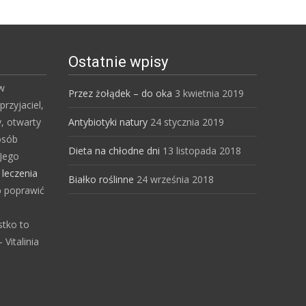
Ostatnie wpisy
 w
Przez żołądek – do oka
3 kwietnia 2019
przyjaciel,
y, otwarty
Antybiotyki natury
24 stycznia 2019
osób
Dieta na chłodne dni
13 listopada 2018
Jego
s
leczenia
Białko roślinne
24 września 2018
b poprawić
stko to
Vitalinia