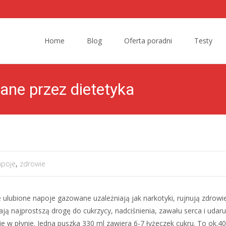
Skip to content
Home
Blog
Oferta poradni
Testy
ane przez dietetyka
apoje
,
zdrowie
 ulubione napoje gazowane uzależniają jak narkotyki, rujnują zdrowie
ają najprostszą drogę do cukrzycy, nadciśnienia, zawału serca i uda
orie w płynie. Jedna puszka 330 ml zawiera 6-7 łyżeczek cukru. To ok.4