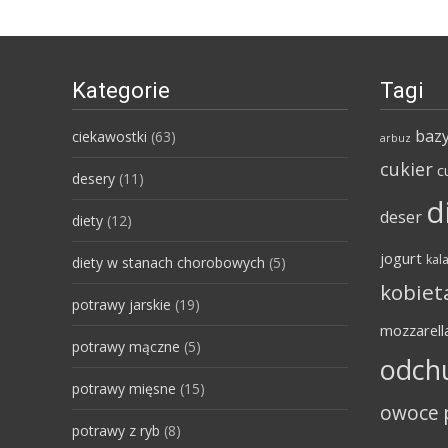
Kategorie
Tagi
bazy
ciekawostki
(63)
arbuz
cukier
c
desery
(11)
d
deser
diety
(12)
jogurt
kala
diety w stanach chorobowych
(5)
kobiet
potrawy jarskie
(19)
mozzarell
potrawy mączne
(5)
odch
potrawy mięsne
(15)
owoce
potrawy z ryb
(8)