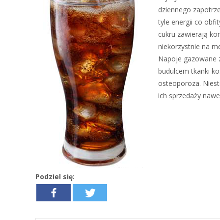
dziennego zapotrze
tyle energii co obfi
cukru zawierają kom
niekorzystnie na m
Napoje gazowane z
budulcem tkanki ko
osteoporoza. Nies
ich sprzedaży nawet
Podziel się: