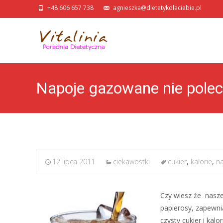
+48 606 657 738
agnieszka@dietetykdlaciebie.pl
Napoje gazowane nie polec
12 lipca 2011
ciekawostki
cukier
,
kalorie
,
n
Czy wiesz że nasze
papierosy, zapewni
czysty cukier i kal