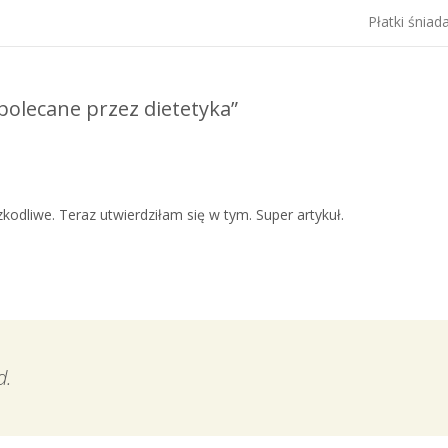
Płatki śnia
olecane przez dietetyka
”
odliwe. Teraz utwierdziłam się w tym. Super artykuł.
d.