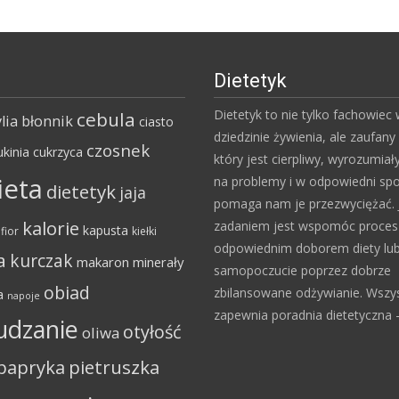
Dietetyk
Dietetyk to nie tylko fachowiec
cebula
lia
błonnik
ciasto
dziedzinie żywienia, ale zaufany 
czosnek
ukinia
cukrzyca
który jest cierpliwy, wyrozumiał
ieta
na problemy i w odpowiedni sp
dietetyk
jaja
pomaga nam je przezwyciężać. 
kalorie
zadaniem jest wspomóc proce
kapusta
fior
kiełki
odpowiednim doborem diety lu
a
kurczak
makaron
minerały
samopoczucie poprzez dobrze
obiad
zbilansowane odżywianie. Wszy
a
napoje
zapewnia poradnia dietetyczna – 
udzanie
otyłość
oliwa
papryka
pietruszka