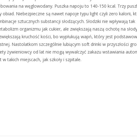
bowania na węglowodany. Puszka napoju to 140-150 kcal. Trzy puszk
ty obiad. Niebezpieczne są nawet napoje typu light czyli zero kalorii, 
binacje sztucznych substancji słodzących. Słodziki nie wpływają tak
etabolizm organizmu jak cukier, ale zwiększają naszą ochotę na słod
większają kruchość kości, bo wypłukują wapń, który jest podstawo
stnej.
Nastolatkom szczególnie lubiącym soft drinki w przyszłości gro
tety żywieniowcy od lat nie mogą wywalczyć zakazu wstawiania aut
 w takich miejscach, jak szkoły i szpitale.