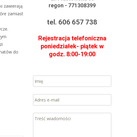
regon - 771308399
i zawierają
które zamiast
tel. 606 657 738
ycze.
wym
Rejestracja telefoniczna
zi
poniedziałek- piątek w
omatów do
godz. 8:00-19:00