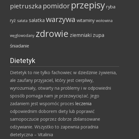
przepisy
pomidor
pietruszka
ryba
warzywa
sałatka
ryż
witaminy
sałata
wołowina
zdrowie
ziemniaki
zupa
węglowodany
śniadanie
Dietetyk
Dietetyk to nie tylko fachowiec w dziedzinie żywienia,
ale zaufany przyjaciel, który jest cierpliwy,
wyrozumiały, otwarty na problemy i w odpowiedni
sposób pomaga nam je przezwyciężać. Jego
zadaniem jest wspomóc proces
leczenia
odpowiednim doborem diety lub poprawić
samopoczucie poprzez dobrze zbilansowane
odżywianie. Wszystko to zapewnia poradnia
dietetyczna – Vitalinia