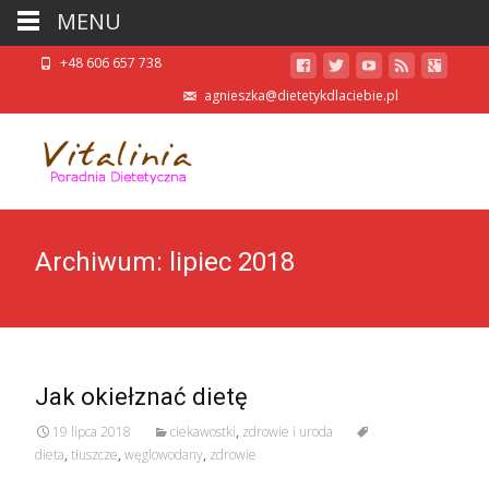
MENU
+48 606 657 738
agnieszka@dietetykdlaciebie.pl
Archiwum: lipiec 2018
Jak okiełznać dietę
19 lipca 2018
ciekawostki
,
zdrowie i uroda
dieta
,
tłuszcze
,
węglowodany
,
zdrowie