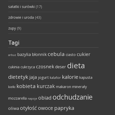
sałatki i surówki
(17)
zdrowie i uroda
(43)
zupy
(9)
Tagi
cebula
cukier
bazylia
błonnik
ciasto
arbuz
dieta
czosnek
deser
cukinia
cukrzyca
dietetyk
kalorie
jaja
jogurt
kapusta
kalafior
kobieta
kurczak
makaron
minerały
kiełki
odchudzanie
obiad
mozzarella
napoje
papryka
otyłość
owoce
oliwa